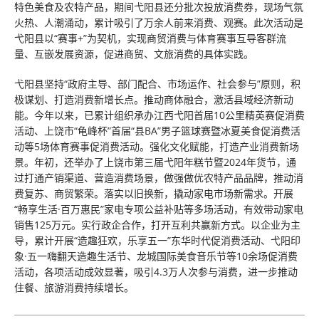
特色美食及农特产品，期间弋阳县还分批次投放消费券，现场气氛
火热、人潮涌动，累计吸引了万余人前来消费、观赛。此次活动是
弋阳县以“赛事+”为契机，实现商贸消费与体育赛事互导客群流
量、互嵌发展资源，促进商贸、文旅消费的具体实践。
弋阳县坚持“政府主导、部门配合、市场运作、社会参与”原则，积
极谋划、打造消费新增长点。推动商体融合，激活县域经济新动
能。今年以来，已累计组织承办江西弋阳首届10公里精英赛促消费
活动、上饶市“龟峰杯”首届“县BA”男子篮球赛暨冰夏美食促消费活
动等5场体育赛事促消费活动。强化文化赋能，打造产业消费新场
景。年初，还举办了上饶市第三届弋阳年糕节暨2024年货节，通
过打通产销渠道、营造消费场景，做强做优农特产品品牌，推动消
费复苏、商贸繁荣。落实以旧换新，撬动家电市场新需求。开展
“畅享生活·百万惠民”家电专项公益补贴等多场活动，有效带动家电
销售125万元。实行政企合作，打开互利共赢新方式。以企业为主
导，累计开展“造趣狂欢，乐享五一”东华时代促消费活动、弋阳印
象·五一嗨翻天造趣生活节、龙城国际美食音乐节等10余场促消费
活动，各项活动成效显著，吸引4.3万人次参与消费，进一步推动
住餐、旅游消费持续增长。