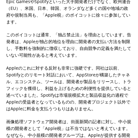
Epic GamesやSpotifyといった大手開発者だけでなく、欧州連合
（EU）、米国、日本、韓国、オランダなど多くの国や地域の政
府や規制当局も、「Apple税」のボイコットに徐々に参加してい
ます。
このボイコットは通常、「独占禁止法」を理由としています。告
発者は、Appleが独占的地位を理由に開発者の支払い方法を制限
し、手数料を強制的に徴収しており、自由競争の定義を満たして
いない可能性があると考えています。
Appleのこれに対する反対も非常に強硬です。同社は以前、
Spotifyとのリモート対話において、AppStoreが構築したチャネ
ル、エコシステム、ツールは、開発者が製品をリリースし、トラ
フィックを獲得し、利益を上げるための利便性を提供していると
述べていました。Spotifyは市場規模拡大と製品収益化の過程で
Appleの受益者となっているものの、開発者プロジェクト以外で
はAppleに料金を支払うつもりはありません。
画像処理ソフトウェア開発者は、街面新聞の記者に対し、中小規
模の開発者として「Apple税」は不当ではないと考えています。
なぜなら、中小規模の開発者グループは、Appleが提供する開発