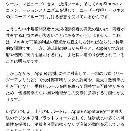
ツール、レビュープロセス、決済ツール、そしてAppStoreのレ
コメンデーションメカニズムを通じて、ユーザー獲得とビジネス
のクローズドループにおける恩恵を受けているからです。
こうした中小規模開発者と大規模開発者の意識の違いは、両者が
共有する利益の差が大きいことにあるのかもしれません。これ
は、Appleが商業的利益の観点から直面しなければならない長期
的な課題です。一方、法規制の観点から見ると、Appleが地方政
府や機関に実力を証明するには、まだ長い道のりが残されている
ことは明らかです。
しかしながら、Appleは規制要件に対応して、一部の形式（リー
ダーアプリなど）での外部有料リンクの許可や、最大手数料率の
引き下げなど、手数料ルールを的を絞って調整する可能性がある
ため、優遇税率のない国や地域がこの交渉に参加する可能性があ
ります。
いずれにせよ、上記のレポートは、Apple AppStoreが世界最大
級のデジタル取引プラットフォームとして、経済成長の多くの可
能性を提供し、消費者分野の様々なサブ産業の動向を示している
ことを示しています。