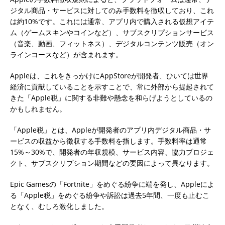
ジタル商品・サービスに対してのみ手数料を徴収しており、これ
は約10%です。これには通常、アプリ内で購入される仮想アイテ
ム（ゲームスキンやコインなど）、サブスクリプションサービス
（音楽、動画、フィットネス）、デジタルコンテンツ販売（オン
ラインコースなど）が含まれます。
Appleは、これをきっかけにAppStoreが開発者、ひいては世界
経済に貢献していることを示すことで、常に外部から提起されて
きた「Apple税」に関する非難や懸念を和らげようとしているの
かもしれません。
「Apple税」とは、Appleが開発者のアプリ内デジタル商品・サ
ービスの収益から徴収する手数料を指します。手数料率は通常
15%～30%で、開発者の年収規模、サービス内容、協力プロジェ
クト、サブスクリプション期間などの要因によって異なります。
Epic Gamesの「Fortnite」をめぐる紛争に端を発し、Appleによ
る「Apple税」をめぐる紛争や訴訟は過去5年間、一度も止むこ
となく、むしろ激化しました。