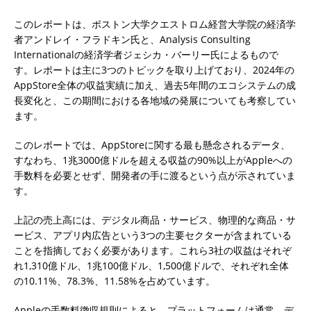
このレポートは、ボストン大学クエストロム経営大学院の経済学
者アンドレイ・フラドキン氏と、Analysis Consulting
Internationalの経済学者ジェシカ・バーリー氏によるもので
す。レポートは主に3つのトピックを取り上げており、2024年の
AppStore全体の収益実績に加え、過去5年間のエコシステムの成
長変化と、この期間における各地域の発展についても考察してい
ます。
このレポートでは、AppStoreに関する最も懸念されるデータ、
すなわち、1兆3000億ドルを超える収益の90%以上がAppleへの
手数料を必要とせず、開発者の手に渡るという点が示されていま
す。
上記の売上高には、デジタル商品・サービス、物理的な商品・サ
ービス、アプリ内広告という3つの主要セクターが含まれている
ことを指摘しておく必要があります。これら3社の収益はそれぞ
れ1,310億ドル、1兆100億ドル、1,500億ドルで、それぞれ全体
の10.11%、78.3%、11.58%を占めています。
Appleの手数料徴収規則によると、プラットフォームは通常、デ