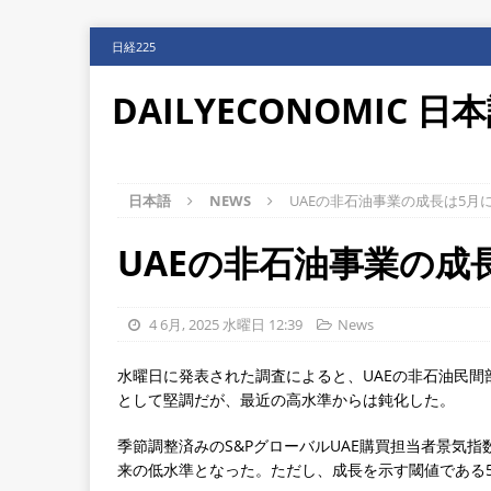
日経225
DAILYECONOMIC 日
日本語
NEWS
UAEの非石油事業の成長は5月
UAEの非石油事業の成
4 6月, 2025 水曜日 12:39
News
水曜日に発表された調査によると、UAEの非石油民間
として堅調だが、最近の高水準からは鈍化した。
季節調整済みのS&PグローバルUAE購買担当者景気指数（P
来の低水準となった。ただし、成長を示す閾値である5