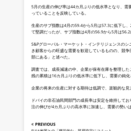
5月の生産の伸び率は44カ月ぶりの低水準となり、
っていることを反映している。
生産のサブ指数は4月の59.4から5月は57.3に低下
て堅調だったが、サブ指数は4月の56.9から5月は56
S&Pグローバル・マーケット・インテリジェンスの
き顧客からの旺盛な需要を歓迎しているものの、競争
部にある」と述べた。
調査では、成長減速の中、企業が保有在庫を整理した
残の累積は16カ月ぶりの低水準に低下し、需要の鈍化
企業の将来の生産に対する期待は低調で、楽観的な見
ドバイの非石油民間部門の成長率は安定を維持しており、
注の伸びが4カ月ぶりの高水準に加速し、需要の勢い
PREVIOUS
EUは米国との「建設的な」貿易協定にコミット