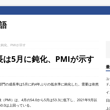
本語
に鈍化、PMIが示す
長は5月に鈍化、PMIが示す
最
ユ
ド
部門の成長率は5月に約4年ぶりの低水準に鈍化した。需要は依然
イ
MI）は、4月の54.0から5月は53.3に低下し、2021年9月以
日
0.0は上回っている。
上