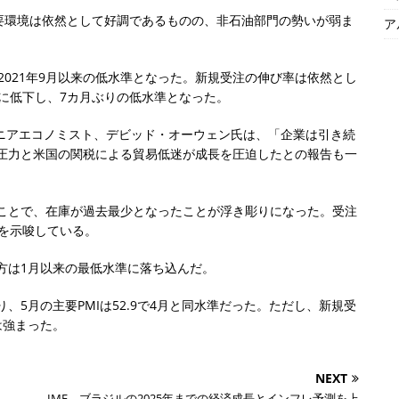
需要環境は依然として好調であるものの、非石油部門の勢いが弱ま
ア
し、2021年9月以来の低水準となった。新規受注の伸び率は依然とし
.2に低下し、7カ月ぶりの低水準となった。
シニアエコノミスト、デビッド・オーウェン氏は、「企業は引き続
圧力と米国の関税による貿易低迷が成長を圧迫したとの報告も一
ことで、在庫が過去最少となったことが浮き彫りになった。受注
を示唆している。
方は1月以来の最低水準に落ち込んだ。
5月の主要PMIは52.9で4月と同水準だった。ただし、新規受
は強まった。
NEXT
IMF、ブラジルの2025年までの経済成長とインフレ予測を上