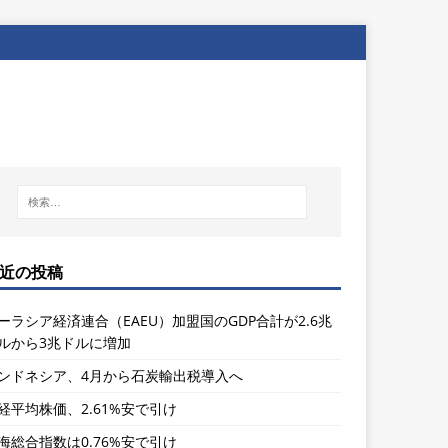
近の投稿
ーラシア経済連合（EAEU）加盟国のGDP合計が2.6兆
ルから3兆ドルに増加
ンドネシア、4月から石炭輸出税導入へ
経平均株価、2.61%安で引け
海総合指数は0.76%安で引け