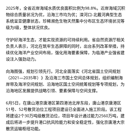
2025年，全省近岸海域水质优良面积比例为98.8%。近岸海域沉积
物综合质量状况为优，沿海三市均为优；滦河口-北戴河典型生态
系统呈亚健康状态，珍稀濒危生物天然集中分布区生态环境状况等
级为I级，整体状况优良。
守护好海洋生态，才能实现资源的可持续利用。省自然资源厅相关
负责人表示，河北在筑牢生态屏障的同时，出台系列改革举措，持
续优化海洋产业空间布局，强化用海要素保障，为临港产业强省建
设注入强劲动力。
向海图强，规划引领先行。河北全面落实《河北省国土空间规划
（2021—2035年）》及沿海三市国土空间总体规划，组织编制海
岸带及海洋空间规划、沿海地区国土空间统筹规划等专项规划，为
沿海地区发展提供战略引领、要素保障与空间支撑。
6月5日，在唐山港京唐港区第四港池北岸东段，唐山港京唐港区
51号、52号散货泊位工程项目建设已全面进入施工阶段。该工程
将建设2个30万吨级散货泊位，项目年设计通过能力2560万吨，建
成后将进一步提升港口抗风险能力和安全稳定性，强化京唐港大宗
散货运输枢纽功能。