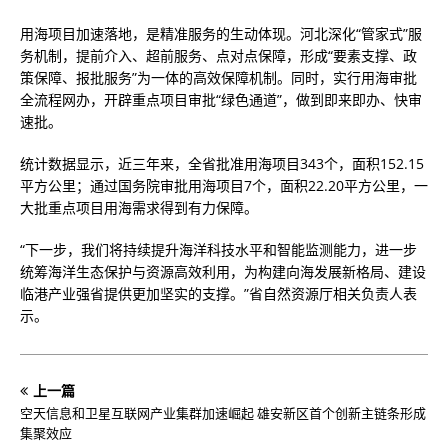
用海项目加速落地，是精准服务的生动体现。河北深化“管家式”服
务机制，提前介入、超前服务、点对点保障，形成“要素支撑、政
策保障、报批服务”为一体的高效保障机制。同时，实行用海审批
全流程网办，开辟重点项目审批“绿色通道”，做到即来即办、快审
速批。
统计数据显示，近三年来，全省批准用海项目343个，面积152.15
平方公里；通过国务院审批用海项目7个，面积22.20平方公里，一
大批重点项目用海需求得到有力保障。
“下一步，我们将持续提升海洋科技水平和智能监测能力，进一步
统筹海洋生态保护与资源高效利用，为构建向海发展新格局、建设
临港产业强省提供更加坚实的支撑。”省自然资源厅相关负责人表
示。
上一篇
空天信息和卫星互联网产业集群加速崛起 雄安新区首个创新主链条形成
集聚效应