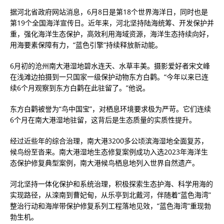
据河北省政府网站消息，6月8日是第18个世界海洋日，同时也是
第19个全国海洋宣传日。近年来，河北坚持陆海统筹、开发保护并
重，强化海洋生态保护，高效利用海域资源，海洋生态持续向好，
用海要素保障有力，“蓝色引擎”持续释放新动能。
6月初的沧州南大港湿地碧水连天、水草丰美。摄影爱好者宋文峰
在浅滩边拍摄到一只国家一级保护动物东方白鹳。“今年以来已连
续6个月观察到东方白鹳在此驻留了。”他说。
东方白鹳被誉为“鸟中国宝”，对栖息环境要求极为严苛。它们连续
6个月在南大港湿地驻留，这背后是生态质量的实质性提升。
经过近些年的综合治理，南大港3200多公顷滨海湿地全面复苏，
候鸟纷至沓来。南大港湿地生态修复案例成功入选2023年海洋生
态保护修复典型案例，南大港候鸟栖息地列入世界自然遗产。
河北坚持一体化保护和系统治理，积极探索生态护海、科学用海的
实现路径，从滦南到曹妃甸，从乐亭到北戴河，伴随着“蓝色海湾”
整治行动和海岸带保护修复系列工程落地见效，“蓝色海湾”重现勃
勃生机。