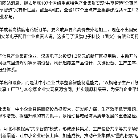
府网站消息，继去年底107个省级重点特色产业集群实现“共享智造”全覆
享智造”又有新进展。截至4月底，全省107个重点产业集群建成共享工厂2
企业参与。
急单或者高精度电路板订单，要么放弃要么高价去外地加工，现在不出固安
，固安某电子配件企业负责人说，这多亏了汉旗电子科技（固安）有限公司
子信息产业集群企业，汉旗电子总投资1.2亿元的新厂区投用后，主动开
风氮气回流焊机等高端设备，构建起覆盖产品设计、关键设备、生产工序
服务体系。
简单出租设备，而是让中小企业共享整套智能制造能力。”汉旗电子生产计
共享工厂已与20余家企业实现资源协同，并实现原料集采，为集群企业平
。
业集群，中小企业普遍面临设备投资大、研发能力弱、生产效率低等难题。
降本增效、提档升级的有力抓手，是推动县域经济高质量发展的重要路径
以来，河北积极探索“共享智造”模式，形成原料集采、生产设备共享等共享场
创新渠道，让中小企业轻装上阵、加速成长，推动产业集群从“量的积累”迈