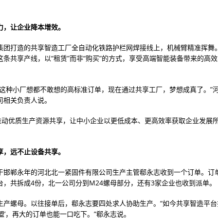
力，让企业降本增效。
集团打造的共享智造工厂全自动化铁路护栏网焊接线上，机械臂精准挥舞
这条共享产线，以“租赁”而非“购买”的方式，享受高端智能装备带来的高
们这种小厂想都不敢想的高标准订单，现在通过共享工厂，梦想成真了。”
司相关负责人说。
”推动优质生产资源共享，让中小企业以更低成本、更高效率获取企业发展
享，远不止设备共享。
于邯郸永年的河北北一紧固件有限公司生产主管郗永志收到一个订单。订
台，共拆成4份，北一公司分到M24螺母部分，还有3家企业也收到派单。
生产螺母。以往接单后，郗永志要四处求人协助生产。“如今共享智造平台
盟’，再大的订单也能一口吃下。”郗永志说。