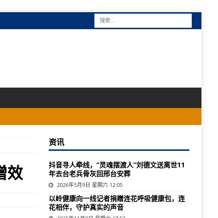
资讯
抖音寻人牵线，“灵魂摆渡人”刘德文送离世11
增效
年去台老兵骨灰回邢台安葬
2026年5月9日 星期六 12:05
以岭健康向一线记者捐赠连花呼吸健康包，连
花相伴，守护真实的声音