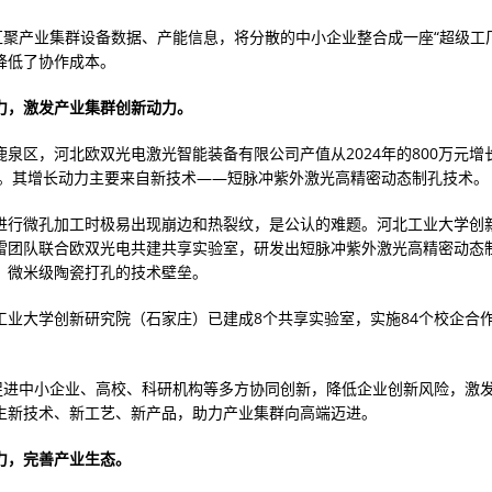
”汇聚产业集群设备数据、产能信息，将分散的中小企业整合成一座“超级工
降低了协作成本。
力，激发产业集群创新动力。
泉区，河北欧双光电激光智能装备有限公司产值从2024年的800万元增长
万元。其增长动力主要来自新技术——短脉冲紫外激光高精密动态制孔技术。
进行微孔加工时极易出现崩边和热裂纹，是公认的难题。河北工业大学创
雷团队联合欧双光电共建共享实验室，研发出短脉冲紫外激光高精密动态
、微米级陶瓷打孔的技术壁垒。
工业大学创新研究院（石家庄）已建成8个共享实验室，实施84个校企合
”促进中小企业、高校、科研机构等多方协同创新，降低企业创新风险，激
生新技术、新工艺、新产品，助力产业集群向高端迈进。
力，完善产业生态。