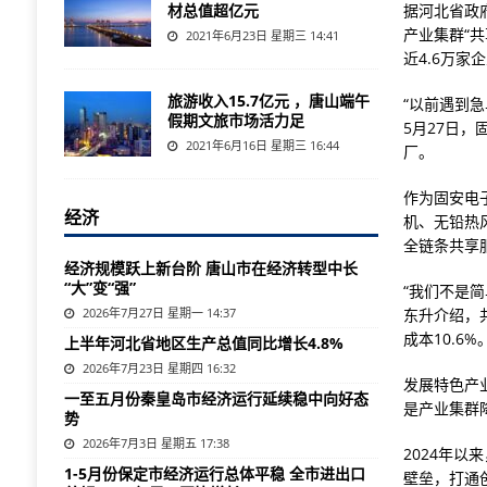
材总值超亿元
据河北省政
产业集群“共
2021年6月23日 星期三 14:41
近4.6万家
旅游收入15.7亿元 ，唐山端午
“以前遇到
假期文旅市场活力足
5月27日
2021年6月16日 星期三 16:44
厂。
作为固安电
经济
机、无铅热
全链条共享
经济规模跃上新台阶 唐山市在经济转型中长
“大”变“强”
“我们不是
2026年7月27日 星期一 14:37
东升介绍，
成本10.6%
上半年河北省地区生产总值同比增长4.8%
2026年7月23日 星期四 16:32
发展特色产
一至五月份秦皇岛市经济运行延续稳中向好态
是产业集群
势
2026年7月3日 星期五 17:38
2024年
1-5月份保定市经济运行总体平稳 全市进出口
壁垒，打通