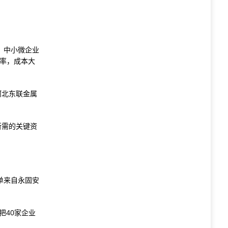
。中小微企业
效率，成本大
河北东联金属
所需的关键资
单来自永固安
把40家企业