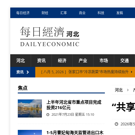
每日经济
财经
汇率
商业
科技
发稿
河北
资讯
经济
产业
市场
交通
[ 八月 5, 2026 ]
张家口市“冷凉蔬菜”市场热度持续抬升
资讯
[ 八月 3, 2026 ]
保定市产业出海提速开放能级跃升
市
焦点
河北
[ 八月 3, 2026 ]
河北省推动算力资源转化成产业优势
上半年河北省市重点项目完成
[ 七月 31, 2026 ]
唐山市从地震废墟到“万亿之城”
市场
“共
投资216亿元
[ 八月 6, 2026 ]
承德钒钛60吨航空片钒发往海外高端客户
2021年7月23日 星期五 15:10
2026年
1-5月曹妃甸海关监管进出口木