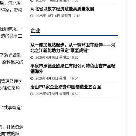
2025年11月8日 星期六 17:53
盖后，河北省
河北省以数字经济赋能高质量发展
50家，带动
2025年10月16日 星期四 17:12
就能解决。”
企业
打造的共享工
从一座加氢站起步，从一辆环卫车延伸——河
北之江新能助力保定“聚氢成链”
放了激光镭雕
2026年6月16日 星期二 18:20
、原料集采的
平泉市承德亚欧果仁有限公司特色山杏产品畅
销海外
2026年4月13日 星期一 16:54
划管理经理李
唐山市3家企业跻身中国制造业五百强
均降低采购
2025年9月28日 星期日 18:34
“共享智造”
。
景，打破资源
向“质的跃