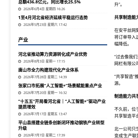
总额436.8亿元，同比增长25.5%
升”。
2026年6月4日 星期四 16:26
共享制造能
1至4月河北省经济延续平稳运行态势
2026年5月23日 星期六 17:42
在安平丝网
将订单导入
产业
幅降低。
河北省推动算力资源转化成产业优势
“过去像我
2026年8月3日 星期一 17:15
网栏有限公
唐山市全力构建现代化产业体系
“共享智造
2026年7月28日 星期二 14:39
源。
张家口市拓展“人工智能+”场景赋能重点产业
2026年7月20日 星期一 16:32
制造能力共
“十五五”开局看河北省｜“人工智能+”驱动产业
提质增效
不久前，位
2026年7月17日 星期五 13:47
共享智造平
平山县搭建全链条创新闭环推动钢铁产业转型
升级
北一公司只
变成‘生产联
2026年7月7日 星期二 17:39