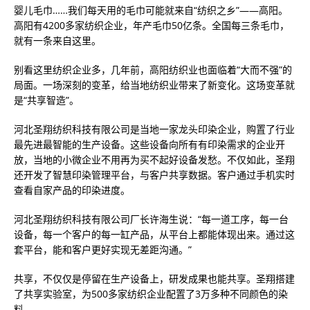
婴儿毛巾……我们每天用的毛巾可能就来自“纺织之乡”——高阳。
高阳有4200多家纺织企业，年产毛巾50亿条。全国每三条毛巾，
就有一条来自这里。
别看这里纺织企业多，几年前，高阳纺织业也面临着“大而不强”的
局面。一场深刻的变革，给当地纺织业带来了新变化。这场变革就
是“共享智造”。
河北圣翔纺织科技有限公司是当地一家龙头印染企业，购置了行业
最先进最智能的生产设备。这些设备向所有有印染需求的企业开
放，当地的小微企业不用再为买不起好设备发愁。不仅如此，圣翔
还开发了智慧印染管理平台，与客户共享数据。客户通过手机实时
查看自家产品的印染进度。
河北圣翔纺织科技有限公司厂长许海生说：“每一道工序，每一台
设备，每一个客户的每一缸产品，从平台上都能体现出来。通过这
套平台，能和客户更好实现无差距沟通。”
共享，不仅仅是停留在生产设备上，研发成果也能共享。圣翔搭建
了共享实验室，为500多家纺织企业配置了3万多种不同颜色的染
料。