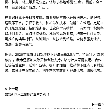
菌、林禽、林虫等多元业态，让每寸林地都能“生金”。目前，全市
林下经济综合产值达3.4亿元。
产业兴旺离不开科技支撑。市资规局常态化开展送技术、送服务、
送政策下乡，手把手教农户种植养殖技术，破解生产难题。定期举
办现场观摩会、技能培训会，让农户学有榜样、干有方向；积极争
取项目资金，重点扶持林药、林菌等高效业态；培育一批可复制、
可推广的典型标杆。从种到养，从技术到销路，全链条服务让农户
发展产业更有底气。
据悉，2026年我市计划新增林下经济面积2.5万亩，持续壮大“森林
粮库”。我市还将加大政策和金融支持，培育壮大家庭农场、合作
社等经营主体，延伸产业链、提升附加值，推动林下经济与乡村旅
游、森林康养深度融合，把生态优势转化为经济优势、增收优势。
上一篇
雄安新区人工智能产业蓄势腾飞
下一篇