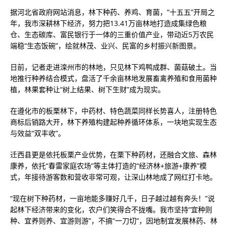
据河北省政府网站消息，林下种药、养鸡、育菌，“十五五”开局之
年，我市深耕林下经济，努力把13.41万亩林地打造成集绿色粮
仓、生态碳库、富民银行于一体的三重价值产业，带动近5万农民
端稳“生态饭碗”，绘就林茂、业兴、民富的乡村振兴新图景。
日前，记者走进滦州市的林地，只见林下鸡鸭成群、菌菇破土。当
地推行种养结合模式，盘活了千余亩林地发展畜禽养殖和食用菌种
植，林果套种让“树上结果、树下生财”成为现实。
在遵化市的板栗林下，中药材、特色蔬菜同样长势喜人，注册特色
商标后销路大开，林下养殖构建起种养循环体系，一块地实现生态
与效益“双丰收”。
迁西县更是依托板栗产业优势，在栗下种药材，还融合文旅、森林
康养，依托“春雷家庭农场”等主体打造的“经济林+旅游+康养”模
式，年接待游客数和营收非常可观，让深山林地成了网红打卡地。
“现在树下种药材，一亩地能多赚好几千，日子越过越有奔头！”说
起林下经济带来的变化，农户们笑得合不拢嘴。我市坚持“宜种则
种、宜养则养、宜游则游”，不搞“一刀切”，因地制宜发展林药、林