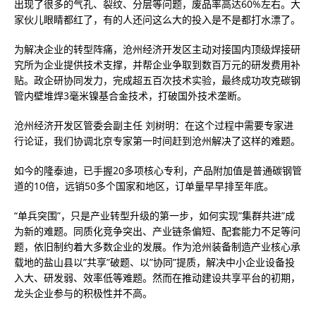
出现了很多的气孔、裂纹、分层等问题，废品率高达60%左右。大
家伙儿眼睛都红了，有的人还问这么大的投入是不是都打水漂了。
为解决企业的转型阵痛，沧州经济开发区主动对接国内顶级焊接研
究所为企业提供技术支撑，并帮企业争取到数百万元的研发费用补
贴。政企研协同发力，完成超五百次技术实验，最终成功攻克碳钢
管内壁堆焊3毫米镍基合金技术，打破国外技术垄断。
沧州经济开发区管委会副主任 刘树明：在这个过程中需要专家进
行论证，我们协调北京专家第一时间赶到沧州解决了这样的难题。
如今的隆泰迪，已手握20多项核心专利，产品附加值是普通碳钢管
道的10倍，远销50多个国家和地区，订单量早早排至年底。
“单兵突围”，只是产业转型升级的第一步，如何实现”集群共进”成
为新的难题。同质化竞争突出、产业链条偏短、配套能力不足等问
题，依旧制约着大多数企业的发展。作为沧州装备制造产业核心承
载地的盐山县以”共享”破题、以”协同”提质，解决中小企业设备投
入大、研发弱、效率低等难题。然而在推动建设共享平台的初期，
龙头企业参与的积极性并不高。