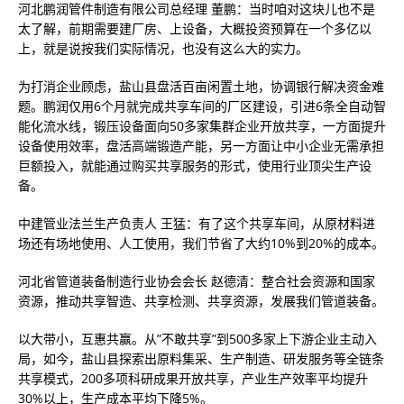
河北鹏润管件制造有限公司总经理 董鹏：当时咱对这块儿也不是
太了解，前期需要建厂房、上设备，大概投资预算在一个多亿以
上，就是说按我们实际情况，也没有这么大的实力。
为打消企业顾虑，盐山县盘活百亩闲置土地，协调银行解决资金难
题。鹏润仅用6个月就完成共享车间的厂区建设，引进6条全自动智
能化流水线，锻压设备面向50多家集群企业开放共享，一方面提升
设备使用效率，盘活高端锻造产能，另一方面让中小企业无需承担
巨额投入，就能通过购买共享服务的形式，使用行业顶尖生产设
备。
中建管业法兰生产负责人 王猛：有了这个共享车间，从原材料进
场还有场地使用、人工使用，我们节省了大约10%到20%的成本。
河北省管道装备制造行业协会会长 赵德清：整合社会资源和国家
资源，推动共享智造、共享检测、共享资源，发展我们管道装备。
以大带小，互惠共赢。从”不敢共享”到500多家上下游企业主动入
局，如今，盐山县探索出原料集采、生产制造、研发服务等全链条
共享模式，200多项科研成果开放共享，产业生产效率平均提升
30%以上，生产成本平均下降5%。