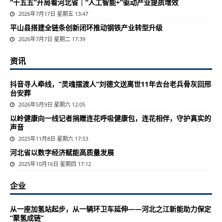
“十五五”开局看河北省｜“人工智能+”驱动产业提质增效
2026年7月17日 星期五 13:47
平山县搭建全链条创新闭环推动钢铁产业转型升级
2026年7月7日 星期二 17:39
资讯
抖音寻人牵线，“灵魂摆渡人”刘德文送离世11年去台老兵骨灰回邢
台安葬
2026年5月9日 星期六 12:05
以岭健康向一线记者捐赠连花呼吸健康包，连花相伴，守护真实的
声音
2025年11月8日 星期六 17:53
河北省以数字经济赋能高质量发展
2025年10月16日 星期四 17:12
企业
从一座加氢站起步，从一辆环卫车延伸——河北之江新能助力保定
“聚氢成链”