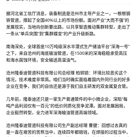
据河北省工信厅消息，装备制造是沧州市主导产业之一，一根根钢
铁管道，撑起了全国40%以上的市场份额。面对产业”大而不强”的
发展现实，当地向创新要出路，以共享智造推动集群转型，走出了
一条从”单兵突围”到”集群蝶变”的产业升级新路。
南海深处，全球首座10万吨级深水半潜式生产储油平台”深海一号”
之下，来自沧州的海底输油管道，在1500米的深海稳稳承受高压
和海水腐蚀环境，安全输送高温油气。
沧州隆泰迪管道科技有限公司总经理 柏铜锁：环境比较恶劣这个
情况，技术难度非常高。咱们当时确实面临着国内外同行业的好多
企业在竞争，我们的自信还是源于我们自主研发的双金属复合管。
几年前，隆泰迪还只是一家生产普通管件的中小微企业，深陷”每
吨产品利润仅有一百元”的低价同质化竞争泥潭。面对发展困局，
企业毅然转型，全力进军深海输油管道高端领域。
沧州隆泰迪管道科技有限公司生产副总经理 曹健：回想过去真的
是一直在艰苦的苦熬当中，连续四年都赔钱，在焊接的过程当中，