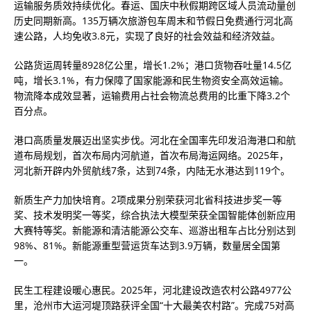
运输服务质效持续优化。春运、国庆中秋假期跨区域人员流动量创
历史同期新高。135万辆次旅游包车周末和节假日免费通行河北高
速公路，人均免收3.8元，实现了良好的社会效益和经济效益。
公路货运周转量8928亿公里，增长1.2%；港口货物吞吐量14.5亿
吨，增长3.1%，有力保障了国家能源和民生物资安全高效运输。
物流降本成效显著，运输费用占社会物流总费用的比重下降3.2个
百分点。
港口高质量发展迈出坚实步伐。河北在全国率先印发沿海港口和航
道布局规划，首次布局内河航道，首次布局海运网络。2025年，
河北新开辟内外贸航线7条，达到74条，内陆无水港达到119个。
新质生产力加快培育。2项成果分别荣获河北省科技进步奖一等
奖、技术发明奖一等奖，综合执法大模型荣获全国智能体创新应用
大赛特等奖。新能源和清洁能源公交车、巡游出租车占比分别达到
98%、81%。新能源重型营运货车达到3.9万辆，数量居全国第
一。
民生工程建设暖心惠民。2025年，河北建设改造农村公路4977公
里，沧州市大运河堤顶路获评全国“十大最美农村路”。完成75对高