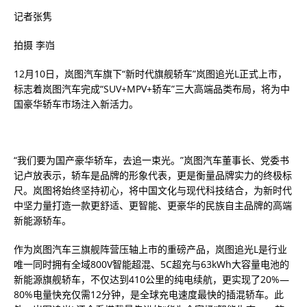
记者张隽
拍摄 李岿
12月10日，岚图汽车旗下“新时代旗舰轿车”岚图追光L正式上市，
标志着岚图汽车完成“SUV+MPV+轿车”三大高端品类布局，将为中
国豪华轿车市场注入新活力。
“我们要为国产豪华轿车，去追一束光。”岚图汽车董事长、党委书
记卢放表示，轿车是品牌的形象代表，更是衡量品牌实力的终极标
尺。岚图将始终坚持初心，将中国文化与现代科技结合，为新时代
中坚力量打造一款更舒适、更智能、更豪华的民族自主品牌的高端
新能源轿车。
作为岚图汽车三旗舰阵营压轴上市的重磅产品，岚图追光L是行业
唯一同时拥有全域800V智能超混、5C超充与63kWh大容量电池的
新能源旗舰轿车，不仅达到410公里的纯电续航，更实现了20%—
80%电量快充仅需12分钟，是全球充电速度最快的插混轿车。此