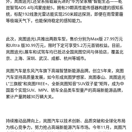
外，岚图追光L还全系搭载最先进的“华为全家桶”智能生态——乾
崑智驾ADS 4与鸿蒙座舱5，拥有29颗高性能传感器构建的感知系
统，标配192线激光雷达能实现250米超远探测，即便在雨雪雾霾
等极端天气下，也能保持稳定的感知能力。
此次，岚图追光L共推出两款车型，售价分别为Max版 27.99万元
和Ultra 版30.99万元，限时下定可享受5.2万元首销权益。目前，
岚图追光L展车和试驾车均已抵达全国岚图空间与体验店，覆盖北
京、上海、深圳、武汉、成都、杭州等城市。
岚图汽车是东风汽车旗下高端智慧新能源品牌。创立5年来，岚图
汽车坚持高质量发展，如今形成岚图梦想家、岚图泰山、岚图追光
L“三旗舰”和岚图FREE+、全新岚图知音“SUV双子星”矩阵，成为中
国首个实现SUV、MPV、轿车全品类车型量产的高端新能源品牌，
累计产量跨越30万辆大关。
持续推动品牌向上，岚图汽车以技术创新、品质突破和全球化布局
为核心竞争力，努力抢占高端新能源汽车市场。今年11月，岚图汽