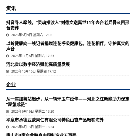
资讯
抖音寻人牵线，“灵魂摆渡人”刘德文送离世11年去台老兵骨灰回邢
台安葬
2026年5月9日 星期六 12:05
以岭健康向一线记者捐赠连花呼吸健康包，连花相伴，守护真实的
声音
2025年11月8日 星期六 17:53
河北省以数字经济赋能高质量发展
2025年10月16日 星期四 17:12
企业
从一座加氢站起步，从一辆环卫车延伸——河北之江新能助力保定
“聚氢成链”
2026年6月16日 星期二 18:20
平泉市承德亚欧果仁有限公司特色山杏产品畅销海外
2026年4月13日 星期一 16:54
唐山市3家企业跻身中国制造业五百强