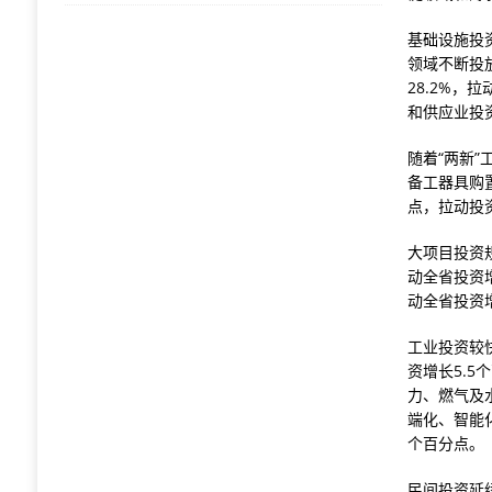
基础设施投
领域不断投
28.2%，
和供应业投资
随着“两新
备工器具购置
点，拉动投资
大项目投资
动全省投资增
动全省投资增
工业投资较快
资增长5.5
力、燃气及
端化、智能
个百分点。
民间投资延