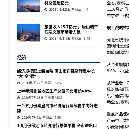
材总值超亿元
全省规模以
……8月2
2021年6月23日 星期三 14:41
中求进工作
旅游收入15.7亿元 ，唐山端午
规上战略性
假期文旅市场活力足
2021年6月16日 星期三 16:44
河北省统计
因地制宜发
加值同比增长
经济
从企业规模
8.6%，小
经济规模跃上新台阶 唐山市在经济转型中长
“大”变“强”
从行业看，
2026年7月27日 星期一 14:37
属冶炼和压延
上半年河北省地区生产总值同比增长4.8%
机、通信和其
2026年7月23日 星期四 16:32
动全省规模以
一至五月份秦皇岛市经济运行延续稳中向好态
势
重点产品保
2026年7月3日 星期五 17:38
产品中，数控
1-5月份保定市经济运行总体平稳 全市进出口
小麦粉同比增