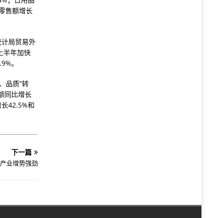
品零售额增长
统计局贸易外
上半年加快
.9%。
、品质”转
额同比增长
42.5%和
下一篇
产业增势强劲