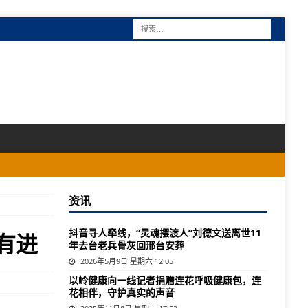
资讯
抖音寻人牵线，“灵魂摆渡人”刘德文送离世11
有进
年去台老兵骨灰回邢台安葬
2026年5月9日 星期六 12:05
以岭健康向一线记者捐赠连花呼吸健康包，连
花相伴，守护真实的声音