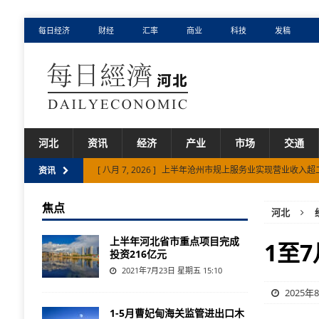
每日经济
财经
汇率
商业
科技
发稿
河北
资讯
经济
产业
市场
交通
[ 八月 7, 2026 ]
上半年沧州市规上服务业实现营业收入超
资讯
[ 八月 7, 2026 ]
河北省推进水利工程数智化改造
市场
焦点
河北
[ 八月 6, 2026 ]
承德钒钛60吨航空片钒发往海外高端客户
上半年河北省市重点项目完成
[ 八月 5, 2026 ]
张家口市“冷凉蔬菜”市场热度持续抬升
1至
投资216亿元
[ 八月 7, 2026 ]
斩获全国二等奖！保定市创业项目赋能就
2021年7月23日 星期五 15:10
2025年
1-5月曹妃甸海关监管进出口木