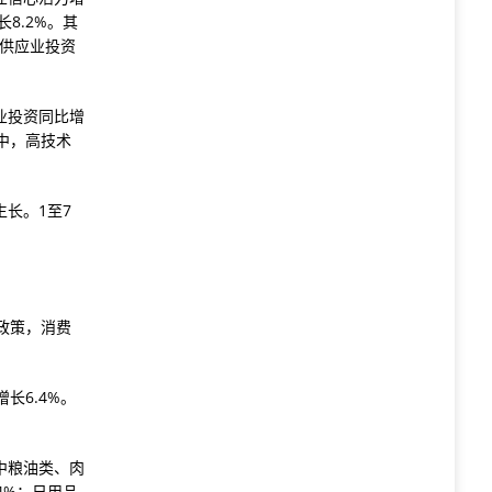
8.2%。其
和供应业投资
业投资同比增
其中，高技术
长。1至7
政策，消费
长6.4%。
中粮油类、肉
.4%；日用品