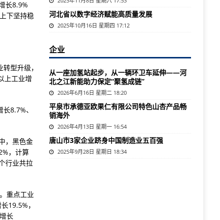
2025年11月8日 星期六 17:53
长8.9%
河北省以数字经济赋能高质量发展
省上下坚持稳
。
2025年10月16日 星期四 17:12
企业
业转型升级，
从一座加氢站起步，从一辆环卫车延伸——河
以上工业增
北之江新能助力保定“聚氢成链”
2026年6月16日 星期二 18:20
平泉市承德亚欧果仁有限公司特色山杏产品畅
8.7%、
销海外
2026年4月13日 星期一 16:54
唐山市3家企业跻身中国制造业五百强
中，黑色金
2%，计算
2025年9月28日 星期日 18:34
4个行业共拉
长。重点工业
19.5%，
比增长