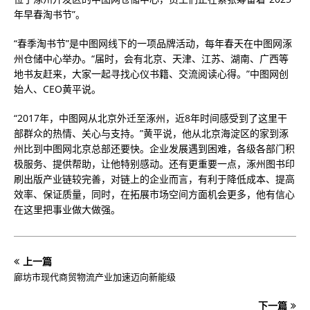
年早春淘书节”。
“春季淘书节”是中图网线下的一项品牌活动，每年春天在中图网涿
州仓储中心举办。“届时，会有北京、天津、江苏、湖南、广西等
地书友赶来，大家一起寻找心仪书籍、交流阅读心得。”中图网创
始人、CEO黄平说。
“2017年，中图网从北京外迁至涿州，近8年时间感受到了这里干
部群众的热情、关心与支持。”黄平说，他从北京海淀区的家到涿
州比到中图网北京总部还要快。企业发展遇到困难，各级各部门积
极服务、提供帮助，让他特别感动。还有更重要一点，涿州图书印
刷出版产业链较完善，对链上的企业而言，有利于降低成本、提高
效率、保证质量，同时，在拓展市场空间方面机会更多，他有信心
在这里把事业做大做强。
上一篇
廊坊市现代商贸物流产业加速迈向新能级
下一篇