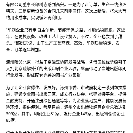
有限公司董事长邱树志感到高兴。一是为了赶订单，生产一线热火
朝天，二是更新设备的合同几天前刚签订。这次上新后，将大大节
约用水成本，实现循环再利用。
“印刷企业只有走‘自主创新、节能环保’之路，才能站稳脚跟。这些
年，在更换设备、改进工艺上没少投入。不过，企业也尝到了甜
头。”邱树志说，由于生产工艺环保、高效，印刷质量稳定、安
全，订单逐年增加。
涿州毗邻北京，得益于京津冀协同发展战略，凭借区位优势吸引了
大批北京疏解外迁的出版印刷企业入驻，继而带动了当地出版印刷
行业发展，形成配套完善的图书产业集群。
为了让企业留得住、发展好，涿州市委、市政府制定一系列帮扶措
施，建设专业图书出版园区、成立行业协会、搭建对接平台、提供
金融支持、开通注册绿色通道等等，为企业落地投产、健康发展营
造环境、提供便利。截至目前，涿州全市出版物经营企业总数达到
309家，其中，印刷企业81家、发行企业143家、出版物仓储企业
85家。
位于涿州开发区的中图网仓储中心，员工们正在紧张筹备着“2025