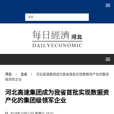
河北
企业
河北高速集团成为我省首批实现数据资产化的集团
级领军企业
河北高速集团成为我省首批实现数据资
产化的集团级领军企业
2024年10月12日 星期六 19:57