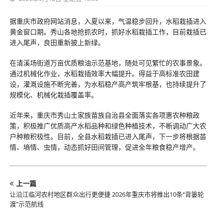
据重庆市政府网站消息，入夏以来，气温稳步回升，水稻栽插进入
黄金窗口期。秀山各地抢抓农时，抓好水稻栽插工作，目前栽插已
进入尾声，良田重新披上新绿。
在清溪场街道万亩优质粮油示范基地，随处可见繁忙的农事景象。
通过机械化作业，水稻栽插效率大幅提升。得益于高标准农田建
设，灌溉设施不断完善，为水稻稳产高产筑牢根基，也持续提升了
规模化、机械化栽插覆盖率。
近年来，重庆市秀山土家族苗族自治县全面落实各项惠农种粮政
策，积极推广优质高产水稻品种和绿色种植技术，不断调动广大农
户种粮积极性。目前，全县水稻栽插已进入尾声，下一步将根据苗
情、墒情、虫情，动态抓好田间管理，促进全年粮食稳产增产。
上一篇
让沿江临河农村地区群众出行更便捷 2026年重庆市将推出10条“背篓轮
渡”示范航线