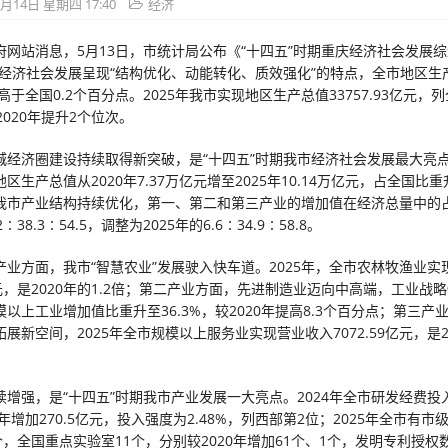
5月14日 星期四 17:40
经济
府网站消息，5月13日，市统计局公布《“十四五”时期重庆经济社会发展综
市经济社会发展呈现“结构优化、动能转化、质效强化”的特点，全市地区生
，高于全国0.2个百分点。2025年我市实现地区生产总值33757.93亿元，
2020年提升2个位次。
城经济圈建设持续取得新突破，是“十四五”时期我市经济社会发展最大亮点
区生产总值从2020年7.37万亿元增至2025年10.14万亿元，占全国比重
我市产业结构持续优化，第一、第二和第三产业的增加值在经济总量中的
2∶38.3∶54.5，调整为2025年的6.6∶34.9∶58.8。
产业方面，我市“智慧农业”发展驶入快车道。2025年，全市农林牧渔业实
9亿元，是2020年的1.2倍；第二产业方面，先进制造业迈向中高端，工业战
以上工业增加值比重升至36.3%，较2020年提高8.3个百分点；第三产
展新空间，2025年全市规模以上服务业实现营业收入7072.59亿元，是20
增强，是“十四五”时期我市产业发展一大亮点。2024年全市研发经费投入7
0年增加270.5亿元，投入强度为2.48%，列西部第2位；2025年全市有
个，全国重点实验室11个，分别较2020年增加61个、1个，发明专利授权数