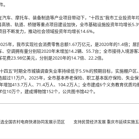
9件。
在汽车、摩托车、装备制造等产业项目带动下，“十四五”我市工业投资年
；随着高铁、轨道、桥隧等重点项目建设加快，全市基础设施投资年均增长5.
项目不断发力，推动社会领域投资年均增长14.6%。
025年，我市实现社会消费零售总额1.67万亿元，是2020年的1.4倍；
、空调拥有量分别较2020年末增加14.2辆、55.7台；全市接待入境游客21
花费23.98亿美元，分别是2020年的14.7倍、22.2倍。
“十四五”时期全市城镇调查失业率持续低于5.5%的预期目标，实施棚户区
造超过11万户。2025年，全市基本养老保险、职工基本医疗保险、失业
0年增加413.7万人、71.4万人、104.2万人；全市建成6个义务教育优质
位10万个，建成博物馆152个，公共图书馆42个。
入选全国农村电商快递协同发展示范区
支持民营经济发展 重庆市延续实施