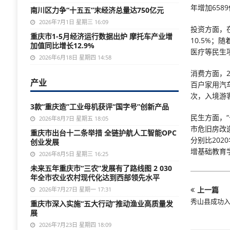
年增加658
南川区力争“十五五”末经济总量达750亿元
2026年7月1日 星期三 16:09
投资方面，
重庆市1-5月经济运行数据出炉 摩托车产业增
10.5%
加值同比增长12.9%
医疗等民生
2026年6月18日 星期四 14:58
消费方面，2
产业
百户家用汽车
次，入境游客
3款“重庆造”工业母机获评“国字号”创新产品
民生方面，
2026年8月7日 星期五 18:05
市危旧房改
重庆市出台十二条举措 全链护航人工智能OPC
分别比202
创业发展
增基础教育学
2026年8月5日 星期三 16:25
未来五年重庆市“三农”发展有了路线图 2 030
年全市农业农村现代化达到西部领先水平
上一篇
2026年7月27日 星期一 17:31
秀山县成功
重庆市深入实施“五大行动”推动渔业高质量发
展
2026年7月23日 星期四 18:09