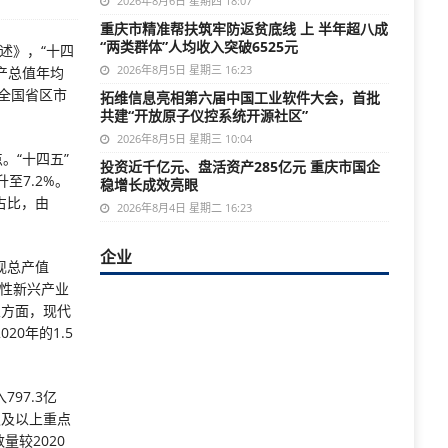
2026年8月6日 星期四 18:07
重庆市精准帮扶筑牢防返贫底线 上 半年超八成
“两类群体”人均收入突破6525元
述》，“十四
2026年8月5日 星期三 16:23
产总值年均
列全国省区市
拓维信息亮相第六届中国工业软件大会，首批
共建“开放原子仪控系统开源社区”
2026年8月5日 星期三 10:04
。“十四五”
投资近千亿元、盘活资产285亿元 重庆市国企
升至7.2%。
稳增长成效亮眼
占比，由
2026年8月4日 星期二 16:23
企业
现总产值
略性新兴产业
业方面，现代
20年的1.5
97.3亿
市级及以上重点
量较2020