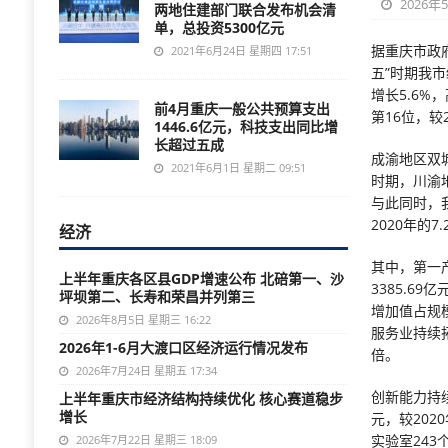
2026年
两地住建部门联合发布机会清
单，总投资5300亿元
据重庆市政
2021年6月24日 星期四 17:51
五”时期我
增长5.6%
前4月重庆一般公共预算支出
第16位，较
1446.6亿元，科技支出同比增
长超过五成
成渝地区双
2021年6月1日 星期二 09:51
时期，川渝地
与此同时，
2020年的7.
经济
其中，第一
上半年重庆各区县GDP增速公布 北碚第一、沙
3385.6
坪坝第二、长寿和荣昌并列第三
增加值占规模
2026年8月5日 星期三 16:22
服务业持续拓
2026年1-6月大渡口区经济运行情况发布
倍。
2026年7月24日 星期五 17:34
创新能力持续
上半年重庆市经济结构持续优化 核心赛道稳步
增长
元，较202
实验室243
2026年7月22日 星期三 18:09