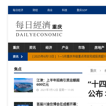
每日经济
财经
商业
科技
重庆GDP
重庆
资讯
经济
产业
市场
房地产
[ 2025年6月13日 ]
1—5月重庆市级重点项目完成投资超1
资讯
[ 2025年11月13日 ]
重庆市已培育专精特新中小企业573
焦点
重庆
[ 2025年6月28日 ]
重庆汽车产业加速“西进” 渝疆首条汽
江津：上半年招商引资总额超
“十
600亿元
2021年7月12日 星期一 11:05
公布
首届川渝住博会在成都开幕：