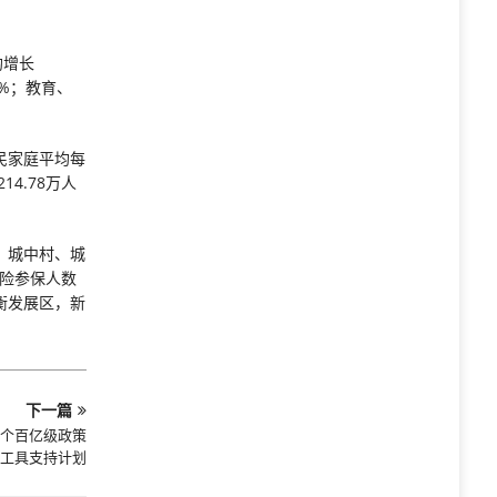
均增长
3%；教育、
居民家庭平均每
4.78万人
、城中村、城
保险参保人数
均衡发展区，新
下一篇
五个百亿级政策
工具支持计划