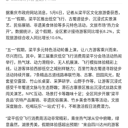
据重庆市政府网站消息，5月6日，记者从梁平区文化旅游委获悉，
“五一”假期，梁平区推出低空飞行、古蜀道徒步、沉浸式实景演
艺、民俗展销、非遗美食体验等多元特色活动，文旅市场“热力全
开”。数据统计，这个假期，全区累计接待游客同比增长8.2%，实
现旅游综合收入同比增长10.6%。
“五一”假期，梁平多元特色活动轮番上演，让八方游客‌乘兴而来、
尽兴而归‌。其中，第三届重庆低空飞行消费周梁平分会场活动热闹
举行，热气球、动力滑翔伞、无人机展演、飞行模拟体验精彩上
线，让游客体验西部低空之城别样魅力；百里竹海古蜀道寻踪徒步
活动持续开展，7条精品古道线路串联竹海、古寨、田园风光，配
套星空露营、竹山长桌宴、采笋研学、山野手作等，让游客沉浸式
感受千年蜀道文脉与生态野趣；滑石古寨景区推出沉浸式丝路实景
闯关演艺，NPC互动、场景打卡等趣味十足；全区同步开展“梁平
良品”农特产品展销、非遗民俗展演、竹乡美食市集等活动，文旅
深度融合、吃喝玩乐“一站式”打卡，不断激活假日消费潜力。
“梁平低空飞行消费周活动非常精彩，乘坐热气球从空中俯瞰，绿
意盎然，湖景秀美，假期体验感超出预期！”来自四川达州的游客