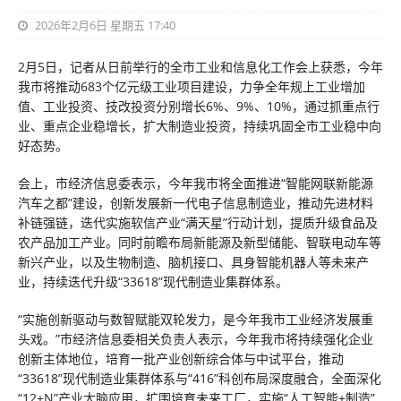
2026年2月6日 星期五 17:40
2月5日，记者从日前举行的全市工业和信息化工作会上获悉，今年
我市将推动683个亿元级工业项目建设，力争全年规上工业增加
值、工业投资、技改投资分别增长6%、9%、10%，通过抓重点行
业、重点企业稳增长，扩大制造业投资，持续巩固全市工业稳中向
好态势。
会上，市经济信息委表示，今年我市将全面推进“智能网联新能源
汽车之都”建设，创新发展新一代电子信息制造业，推动先进材料
补链强链，迭代实施软信产业“满天星”行动计划，提质升级食品及
农产品加工产业。同时前瞻布局新能源及新型储能、智联电动车等
新兴产业，以及生物制造、脑机接口、具身智能机器人等未来产
业，持续迭代升级“33618”现代制造业集群体系。
“实施创新驱动与数智赋能双轮发力，是今年我市工业经济发展重
头戏。”市经济信息委相关负责人表示，今年我市将持续强化企业
创新主体地位，培育一批产业创新综合体与中试平台，推动
“33618”现代制造业集群体系与“416”科创布局深度融合，全面深化
“12+N”产业大脑应用，扩围培育未来工厂，实施“人工智能+制造”