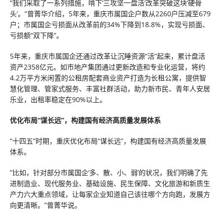
“我们采取了一系列措施，啃下‘三攻坚一盘活’改革突破这块‘硬骨
头’。”曾菁华介绍，5年来，重庆市属国企户数从2260户压减至679
户；市属国企亏损面从改革前的34%下降到18.8%，实现亏损面、
亏损额“双下降”。
5年来，重庆市属国企还通过改革让沉睡资源“活”起来，累计盘活
资产2358亿元。如市地产集团通过更新改造和专业化运营，将约
4.2万平方米闲置的公租房配套商业资产打造为长租公寓，提供智
慧化管理、管家式服务、丰富社群活动，助力新市民、青年人安居
乐业，出租率稳定在90%以上。
优化布局“谋长远”，构建国有经济高质量发展体系
“十四五”时期，重庆优化布局“谋长远”，构建国有经济高质量发展
体系。
“比如，针对部分市属国企‘多、散、小、弱’的状况，我们明确了先
进制造业、现代服务业、基础设施、民生保障、文化旅游和新质生
产力六大重点领域，让每家企业知道自己该往哪个方向跑，发展方
向更清晰。”曾菁华说。