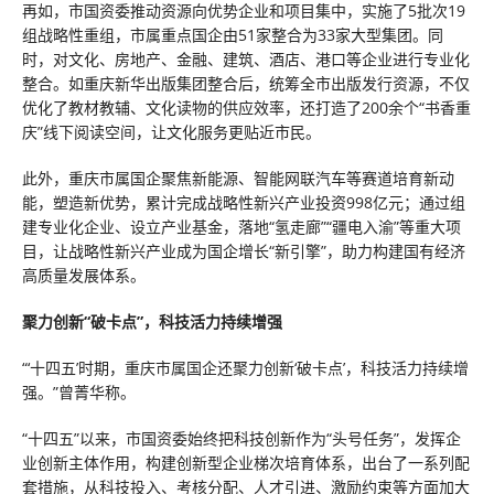
再如，市国资委推动资源向优势企业和项目集中，实施了5批次19
组战略性重组，市属重点国企由51家整合为33家大型集团。同
时，对文化、房地产、金融、建筑、酒店、港口等企业进行专业化
整合。如重庆新华出版集团整合后，统筹全市出版发行资源，不仅
优化了教材教辅、文化读物的供应效率，还打造了200余个“书香重
庆”线下阅读空间，让文化服务更贴近市民。
此外，重庆市属国企聚焦新能源、智能网联汽车等赛道培育新动
能，塑造新优势，累计完成战略性新兴产业投资998亿元；通过组
建专业化企业、设立产业基金，落地“氢走廊”“疆电入渝”等重大项
目，让战略性新兴产业成为国企增长“新引擎”，助力构建国有经济
高质量发展体系。
聚力创新“破卡点”，科技活力持续增强
“‘十四五’时期，重庆市属国企还聚力创新‘破卡点’，科技活力持续增
强。”曾菁华称。
“十四五”以来，市国资委始终把科技创新作为“头号任务”，发挥企
业创新主体作用，构建创新型企业梯次培育体系，出台了一系列配
套措施，从科技投入、考核分配、人才引进、激励约束等方面加大