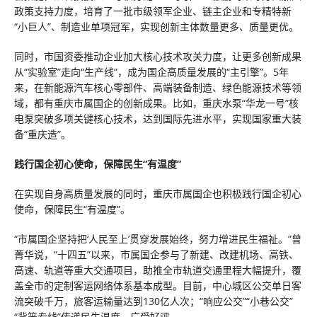
政策支持力度，培育了一批市级领军企业、链主企业和专精特新
“小巨人”、制造业单项冠军，实现创新主体数量更多、质量更优。
同时，市国资委推动企业加大核心技术攻关力度，让更多创新成果
从“实验室”走向“生产线”，成为国企高质量发展的“主引擎”。5年
来，在新能源汽车核心零部件、高端装备制造、绿色能源技术等领
域，都有重庆市属国企的创新成果。比如，重庆水泵“华龙一号”核
电泵突破多项关键核心技术，达到国际先进水平，实现国家重大装
备“重庆造”。
践行国企初心使命，保障民生“有温度”
在实现自身高质量发展的同时，重庆市属国企也积极践行国企初心
使命，保障民生“有温度”。
“市属国企坚持把‘人民至上’贯穿发展始终，努力增进民生福祉。”曾
菁华说，“十四五”以来，市属国企参与了新建、改建机场、高铁、
高速、轨道等重大交通项目，助推全市轨道交通里程大幅提升，覆
盖全市的定制客运网络体系基本成型。目前，中心城区公交单日客
流突破千万，旅客运输量达到130亿人次；“响应公交”“小巷公交”
“背篓专线”传递民生温度，广受好评。