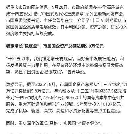
据重庆市政府网站消息，9月28日，市政府新闻办举行“高质量完
成‘十四五’规划 谱写中国式现代化重庆篇章”系列主题新闻发布会，
市国资委党委书记、主任曾菁华在会上介绍了“十四五”时期重庆市
属国资国企高质量发展成效，其中利润总额、资产总额、研发投入
强度等主要指标超额完成。
锚定增长“稳底盘”，市属国企资产总额达到5.8万亿元
“‘十四五’以来，我们锚定增长‘稳底盘’，当好全市发展‘压舱石’，积
极发挥投资主力军作用，在复杂经济环境中始终保持稳健发展态
势，彰显了国资国企‘稳健底色’。”曾菁华说。
数据显示，截至2025年8月，市属国企资产总额从“十三五”末的4.1
万亿元突破到5.8万亿元，年均税收从“十三五”时期的257.5亿元增
长到“十四五”时期的279.6亿元；90%以上的国有资本集中在公共
服务、重大基础设施和新兴产业领域，5年累计投入10137亿元，
完成了机场、轨道、高铁、高速和水资源配置等重点工程建设。
同时，重庆深化改革“动真格”，实现国企“瘦身健体”。