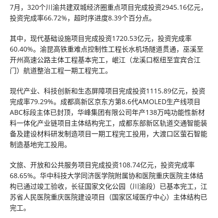
7月，320个川渝共建双城经济圈重点项目完成投资2945.16亿元，
投资完成率66.72%，超时序进度8.39个百分点。
其中，现代基础设施项目完成投资1720.53亿元，投资完成率
60.40%。渝昆高铁重难点控制性工程长水机场隧道贯通，巫溪至
开州高速公路主体工程基本完工，岷江（龙溪口枢纽至宜宾合江
门）航道整治工程一期工程完工。
现代产业、科技创新和生态屏障项目完成投资1115.89亿元，投资
完成率79.29%。成都高新区京东方第8.6代AMOLED生产线项目
ABC标段主体已封顶，华峰集团有限公司年产138万吨功能性新材
料一体化产业链项目主体结构完工，成都东部新区轨道交通智能装
备及建设材料研发制造项目一期工程完工投用，大渡口区萤石智能
制造基地完工投用。
文旅、开放和公共服务项目完成投资108.74亿元，投资完成率
68.65%。华中科技大学同济医学院附属协和医院重庆医院主体结
构已通过竣工验收，长征国家文化公园（川渝段）已基本完工，江
苏省人民医院重庆医院建设项目（国家区域医疗中心）主体结构已
完工。