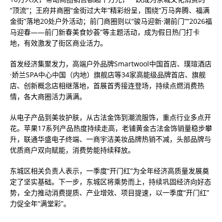
“顶流”；王府井商圈“金街过大年”精彩纷呈，围绕“万马奔腾、福满
金街”落地20处户外活动；前门商圈则以“骏马迎新·潮前门”“2026福
马迎春——前门新春美食妙荟”等主题活动，成为假日热门打卡
地，有效激发了街区商业活力。
首发经济集聚发力，高端户外品牌Smartwool中国首店、璞瑄酒店
·娇兰SPA中心中国（内地）旗舰店等34家高能级品牌首店、旗舰
店、创新概念店相继落地，首展首秀接连登场，持续点燃消费热
情，各大商圈活力满满。
从电子产品到美妆护肤，从古法金饰到潮流服饰，重点行业多点开
花。苹果17系列产品热度持续走高，老铺黄金古法金饰销量稳步攀
升，联通华盛电子终端、一商宇洁美妆品牌热销不减，头部品牌与
优质商户双向赋能，消费势能持续释放。
东城区相关负责人表示，一季度“开门红”为全年经济高质量发展奠
定了坚实基础。下一步，东城区将乘势而上，持续巩固经济向好态
势，全力推动消费提质、产业增效、项目提速，以一季度“开门红”
力促全年“满堂彩”。