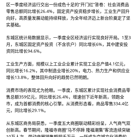
区一季度经济运行交出一份成色十足的“开门红”答卷：社会消费品
零售总额同比增长26.4%，固定资产投资稳步增长，工业生产回升
向好，高质量发展动能持续释放，为全年经济迈上新台阶奠定了坚
实基础。
东城区统计局数据显示，一季度全区经济运行实现良好开局。1至3
月，东城区固定资产投资（不含农户）同比增长6%，其中建安投
资同比增长94.6%。
工业生产方面，规模以上工业企业累计实现工业总产值4.1亿元，
同比增长16.2%，其中制造业增长20%，电力、热力生产和供应业
增长13.8%，整体回升向好的趋势已然明朗。
消费市场的表现尤为抢眼。一季度，东城区累计实现社会消费品零
售总额359亿元，同比增长26.4%，增速创下近年新高，领跑全
市，成为首都消费的核心引擎。从消费形态看，商品零售334.4亿
元，同比增长29.1%。
从东城区商务局获悉，一季度五大商圈联动精彩纷呈，人气商气双
创新高。春节期间，隆福寺商圈“马不停蹄 隆福潮集”客流连续突破
10万人次，带动商圈销售额超千万元，一跃成为京城文化消费的