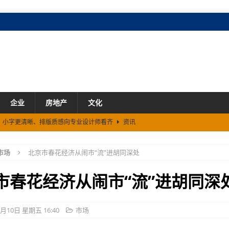
企业
房地产
文化
2来了！小字更清晰、排版质感向专业设计师看齐
资讯
元
市场
市场
北京市春花经济从闹市“流”进胡同深处
能大会 展示AI健康硬件Somni与“模型×本体”创新技术路径
资讯
市春花经济从闹市“流”进胡同深
4月10日 星期五 16:40
市场