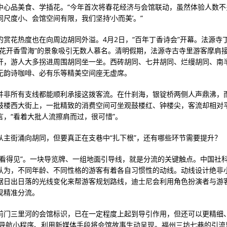
中心品美食、学插花。“今年首次将春花经济与会馆联动，虽然体验人数不
同尺度小、会馆空间有限，我们坚持‘小而美’。”
的赏花热度也在向周边胡同外溢。4月2日，“百年丁香诗会”开幕。法源寺
地花开香雪海”的景象吸引无数人慕名。清明假期，法源寺古寺里游客摩肩
开，游人大多拐进周围胡同坐一坐。西砖胡同、七井胡同、烂缦胡同、南
无韵诗咖啡、必有乐等精美空间座无虚席。
并非所有支线都能顺利承接这拨客流。在什刹海，银锭桥两侧人声鼎沸，
鼓楼西大街上，一批精致的消费空间可坐观鼓楼红、钟楼尖，客流却相对
言，“看着大批人流擦肩而过，很可惜”。
从主街涌向胡同，但要真正在支巷中“扎下根”，还有哪些环节需要提升？
“看得见”。一块导览牌、一组地面引导线，就是分流的关键触点。中国社
认为，不同年龄、不同性格的游客有着各自习惯性的动线。动线设计绝非
据日出日落的光线变化来帮游客规划路线，迪士尼会利用角色扮演者与游
现精准分流。
前门三里河的会馆标识，已在一定程度上起到导引作用，但还可以更精细
R导航小程序、利用新媒体手段将会馆故事生动呈现。福州三坊七巷的引流