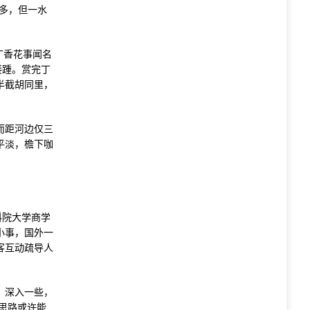
多，但一水
丁香花事闻名
接踵。赏完丁
半截胡同里，
而距河边仅三
平淡，檐下咖
科院大学商学
小事，国外一
客互动疏导人
、深入一些，
思路或许能