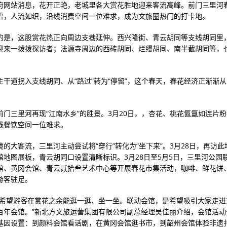
府网站消息，花开正艳，老城里各大赏花胜地迎来客流高峰。前门三里河
雪，人流如织，沿线消费空间一位难求，成为文旅圈热门的打卡地。
的是，这股赏花热正向周边支巷延伸。西兴隆街、青云胡同等支线胡同里
迎来一拨拨探访者；法源寺周边的西砖胡同、烂缦胡同、南半截胡同等，
主干道拐入支线胡同、从“路过”转为“停留”，这个春天，春花经济正渐渐从
。
前门三里河再现“江南水乡”的胜景。3月20日，，杏花、桃花氤氲如连片
线餐饮空间一位难求。
境的大客流，三里河主动尝试将“穿行”转化为“坐下来”。3月28日，再访
馆地图展板，青云胡同口设置清晰标识。3月28日至5月5日，三里河公园
馆、黄冈会馆、青云贰拾叁艺术中心等开展春花市集活动，咖啡、鲜花饼
游客驻足。
是希望游客在赏花之余能逛一逛、坐一坐。联动会馆，是希望吸引大家走进
百年会馆。”新北方文旅运营集团有限公司副总经理吴佳丽介绍，会馆活动
基因设置：到颜料会馆看话剧，在黄冈会馆逛书市，到韶州会馆体验非遗