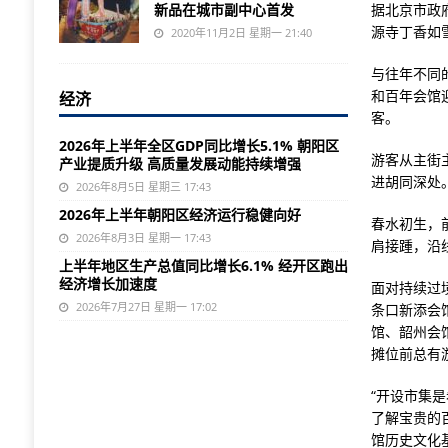
新品在城市副中心首发
据北京市政
源寺丁香如
2020年11月2日 星期一 21:40
与往年不同
和百年会馆
经济
客。
2026年上半年全区GDP同比增长5.1% 朝阳区
游客从主街
产业提质升级 高质量发展动能持续增强
进胡同深处
2026年8月5日 星期三 17:43
2026年上半年朝阳区经济运行稳健向好
春水初生，
2026年8月3日 星期一 17:43
肩接踵，沿
上半年地区生产总值同比增长6.1% 经开区跑出
经济增长加速度
面对持续过
2026年7月27日 星期一 17:02
条口新添会
馆、韶州会
摊位前总有
“开设市集
了解宝贵的
馆历史文化