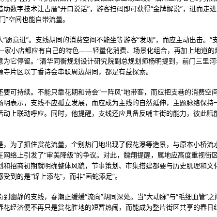
借助数字技术让古厝“开口说话”，游客扫码即可获得“金牌解说”，进而走
冷门”空间也能自带流量。
“愿意进”。支线胡同的消费空间不能坐等游客“发现”，而应主动出击。“支
每一家小店都应有自己的特色——轻量化消费、场景化组合，再加上地道的
意为它停留。”清华同衡规划设计研究院副总规划师杨明提到，前门三里河
源寺片区以丁香诗会串联周边胡同，都是有益探索。
还要可持续。不能只靠花期和诗会“一阵风”地带客，而应把支巷的消费空
杨明表示，支线不应孤立发展，而应成为主线的自然延伸，主题脉络保持
活动上联动呼应。同时，他提醒，支线还应具备反哺主街的能力，彼此赋
是，为了抓住赏花流量，个别热门地出现了假花瀑等造景，与原本小桥流
在网络上引发了“审美降级”的争议。对此，魏翔提醒，属地应高度重视街
划和招商初期就明确整体风貌，节事策划、市集搭建都要与历史肌理和文
受到的是“锦上添花”，而非“画蛇添足”。
街到幽静的支线，春潮正缓缓“流向”胡同深处。当“大动脉”与“毛细血管”
春花经济便不再只是赏花胜地的短暂热闹，而能成为整片街区共享的春日