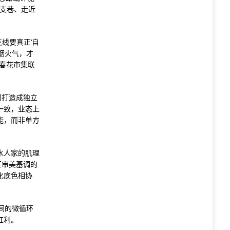
进支巷、走近
线要真正‘自
烟火气，才
春花市集联
间打造成独立
一致，业态上
能，而非单方
水人家的肌理
区审美基调的
化底色相协
之间的微循环
红利。