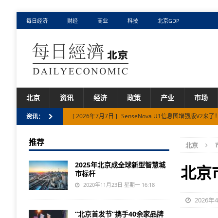
每日经济
财经
商业
科技
北京GDP
北京
资讯
经济
政策
产业
市场
[ 2026年7月7日 ]
SenseNova U1信息图增强版V
资讯：
[ 2026年3月27日 ]
十五五”怀柔科学城每年投资200亿
推荐
北京
[ 2026年7月17日 ]
Fullive.ai亮相2026世界人工智
2025年北京成全球新型智慧城
北京
市标杆
2020年11月23日 星期一 16:18
2026年
“北京首发节”携手40余家品牌