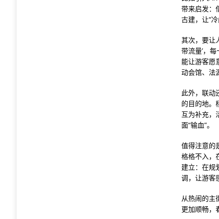
带来启发：
古建，让“
其次，要让人
带流量’，
能让游客愿
动会馆、法
此外，联动
的目的地。
互为补充，
面“输血”。
值得注意的
格格不入，
建立：在规
调，让游客感
从热闹的主
更加顺畅，