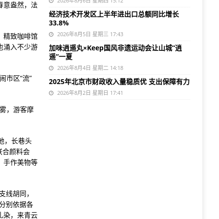
2026年8月6日 星期四 15:12
春意盎然，法
经济技术开发区上半年进出口总额同比增长
33.8%
2026年8月5日 星期三 17:43
，精致咖啡馆
也涌入不少游
加味逍遥丸×Keep国风非遗运动会让山城“逍
遥”一夏
2026年8月4日 星期二 14:18
闹市区“流”
2025年北京市财政收入量稳质优 支出保障有力
2026年8月2日 星期日 17:41
粉雾，游客摩
此地，长巷头
联合颜料会
、手作美物等
支线胡同，
分别依据各
扎染，来青云