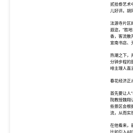
贰拾叁艺术
儿好评。胡
法源寺片区
遐迩，“胜
香，客流散
宣南书店、
热潮之下，
分钟步程的
啡主理人直
春花经济正
首先要让人
院教授魏翔
些景区会根
流，从而实
在他看来，
比如引入A