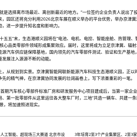
，就是选择离市场最近、离创新最近的地方。”一位签约企业负责人说出了
来，园区还将充分利用2026北京车展在顺义举办的平台优势，举办京津冀
动，进一步提升知名度和影响力。
“十五五”末，生态港顺义园将在“电池、电机、电控、智能座舱、热管理、
大核心品类零部件领域形成集聚效应。届时，这里将成为立足京津冀、辐射
能源汽车供应链保障基地，国内领先的汽车零部件测试、验证和生产基地
量发展注入源源不断的动能。
土，从规划到实景。京津冀智能网联新能源汽车科技生态港顺义园，正以
争先的精气神，在京津冀协同发展的壮阔画卷上，写下浓墨重彩的一笔。
，首期汽车核心零部件标准厂房和研发服务中心项目建成后，当第一家企
用、第一批零部件从这里运往各大整车厂时，三地“共造一辆车、共建一条
愿景，将加速照进现实。
人工智能、超现场三大赛道 北京市设
3年培育2至3个产业集聚区、2至3