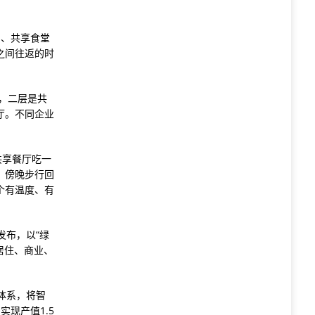
寓、共享食堂
之间往返的时
，二层是共
厅。不同企业
共享餐厅吃一
，傍晚步行回
个有温度、有
发布，以“绿
居住、商业、
业体系，将智
实现产值1.5