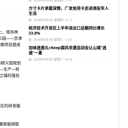
2026年8月6日 星期四 17:41
方寸卡片承载深情，广发信用卡走进退役军人
生活
2026年8月6日 星期四 15:12
经济技术开发区上半年进出口总额同比增长
上，塔吊林
33.8%
义园——京津
2026年8月5日 星期三 17:43
首期项目建成
加味逍遥丸×Keep国风非遗运动会让山城“逍
遥”一夏
2026年8月4日 星期二 14:18
港顺义园规划
发—生产—检
之城的强劲
园区的研发服
冀智能网联