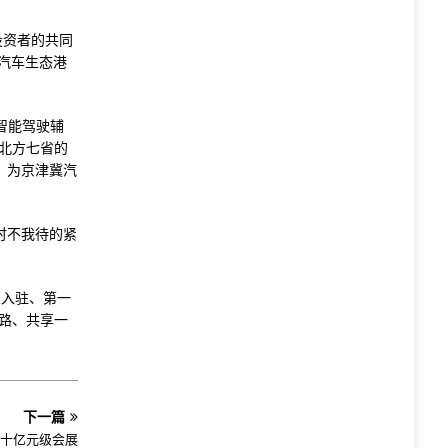
投资者的共同
汽车生态港
智能驾驶辅
北方七省的
，为京津冀汽
时不我待的紧
业入驻、第一
路、共享一
下一篇
家十亿元级会展