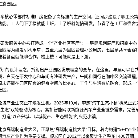
生态园区。
汽车核心零部件标准厂房配备了高标准的生产空间，还同步建设了职工公
功能。工人们下了楼就能上班，上了班就能搞研发，节省了在工厂和宿舍
期研发服务中心被打造成一个“产业社区客厅”：一层是规划展厅和招商中心
至四层为研发机构用房，五至六层为园区管理办公用房，七层是共享会客
端着餐盘就能聊合作，楼上楼下可能就是上下游。
平衡”的设计理念，折射出产业园区发展理念的变革。在这里，早晨可以在
餐，白天在研发中心和车间专注研发生产，午间和同行在咖啡区交流碰撞
周末还能在园区配套的健身空间放松身心。工作与生活有机融合，形成一
社区。
域产业生态正在焕发生机。2025年10月，李遂“汽车生态小镇”概念正式
技生态”双轮驱动为核心，紧扣智能网联新能源汽车产业全链条需求，完善
，打造“以产兴城、以城促产、生态赋能”的典范小镇。
北京高端制造业大区，正聚焦“高端制造挑大梁”目标，着力构建“5+4”产
汽车产业作为重要支撑。顺义区自2002年以来累计生产整车1400万辆、