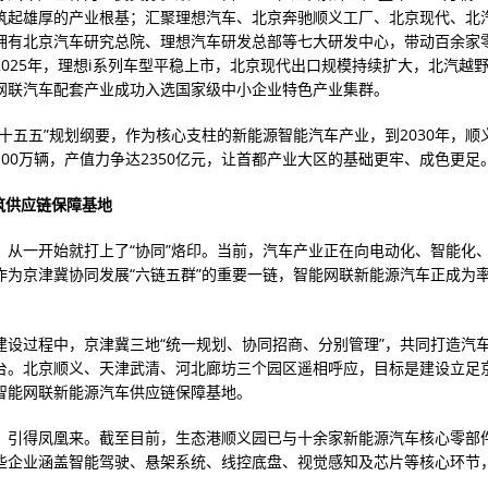
筑起雄厚的产业根基；汇聚理想汽车、北京奔驰顺义工厂、北京现代、北
拥有北京汽车研究总院、理想汽车研发总部等七大研发中心，带动百余家
2025年，理想i系列车型平稳上市，北京现代出口规模持续扩大，北汽越
网联汽车配套产业成功入选国家级中小企业特色产业集群。
“十五五”规划纲要，作为核心支柱的新能源智能汽车产业，到2030年，顺
100万辆，产值力争达2350亿元，让首都产业大区的基础更牢、成色更足
共筑供应链保障基地
，从一开始就打上了“协同”烙印。当前，汽车产业正在向电动化、智能化
作为京津冀协同发展“六链五群”的重要一链，智能网联新能源汽车正成为
。
建设过程中，京津冀三地“统一规划、协同招商、分别管理”，共同打造汽
台。北京顺义、天津武清、河北廊坊三个园区遥相呼应，目标是建设立足
智能网联新能源汽车供应链保障基地。
，引得凤凰来。截至目前，生态港顺义园已与十余家新能源汽车核心零部
些企业涵盖智能驾驶、悬架系统、线控底盘、视觉感知及芯片等核心环节