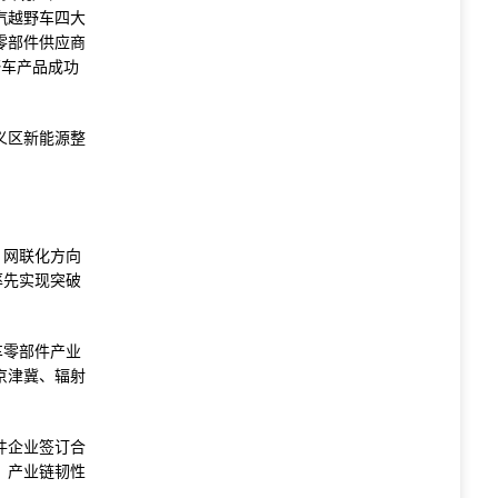
汽越野车四大
零部件供应商
野车产品成功
义区新能源整
。
、网联化方向
率先实现突破
车零部件产业
京津冀、辐射
件企业签订合
，产业链韧性