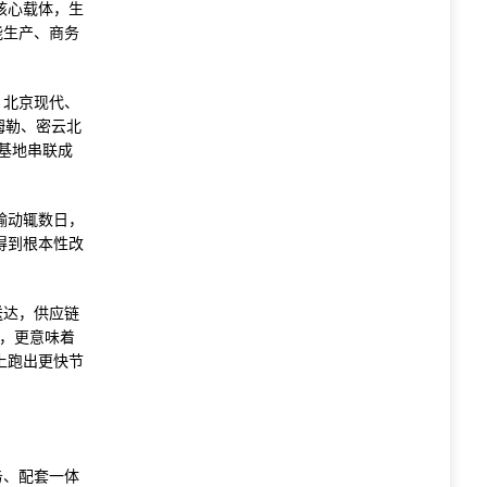
核心载体，生
能生产、商务
、北京现代、
姆勒、密云北
基地串联成
输动辄数日，
得到根本性改
送达，供应链
降，更意味着
上跑出更快节
务、配套一体