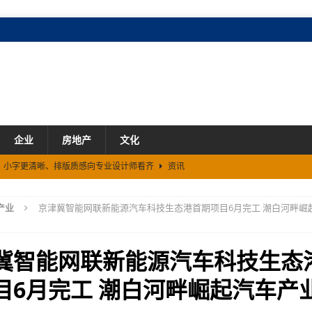
企业
房地产
文化
2来了！小字更清晰、排版质感向专业设计师看齐
资讯
元
市场
产业
京津冀智能网联新能源汽车科技生态港首期项目6月完工 潮白河畔崛
能大会 展示AI健康硬件Somni与“模型×本体”创新技术路径
资讯
冀智能网联新能源汽车科技生态
目6月完工 潮白河畔崛起汽车产