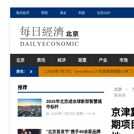
每日经济
财经
商业
科技
北京GDP
北京
资讯
经济
政策
产业
市场
[ 2026年7月7日 ]
SenseNova U1信息图增强版V
资讯：
[ 2026年3月27日 ]
十五五”怀柔科学城每年投资200亿
推荐
北京
[ 2026年7月17日 ]
Fullive.ai亮相2026世界人工智
新高地
2025年北京成全球新型智慧城
市标杆
京津
2020年11月23日 星期一 16:18
期项
“北京首发节”携手40余家品牌