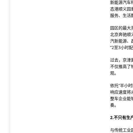
新能源汽车
态港顺义园
服务、生活
园区的最大
北京奔驰顺
汽新能源、
“2至3小时
过去，京津
不仅推高了
观。
依托“半小
响应速度将
整车企业能
奏。
2.不只有生
与传统工业