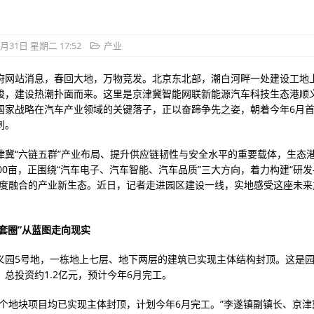
3月31日 星期二 17:52
产业
府网站消息，春回大地，万物竞发。北京东北部，潮白河畔一处建设工地
梭，建设热潮扑面而来。这里是京津冀智能网联新能源汽车科技生态港顺
国家战略在汽车产业领域的关键落子，正以奋蹄争先之姿，朝着今年6月
刺。
津冀“六链五群”产业布局、提升供应链韧性与安全水平的重要载体，生态
500亩，正围绕“汽车电子、汽车智能、汽车品质”三大方向，着力构建“研
深度融合的产业新生态。近日，记者走进园区建设一线，实地感受这座未来
配套圈”从蓝图走向现实
义园5号地，一栋地上七层、地下两层的建筑已实现主体结构封顶。这是
，总投资约1.2亿元，预计今年6月完工。
两个地块项目均已实现主体封顶，计划今年6月完工。”李遂镇副镇长、京津