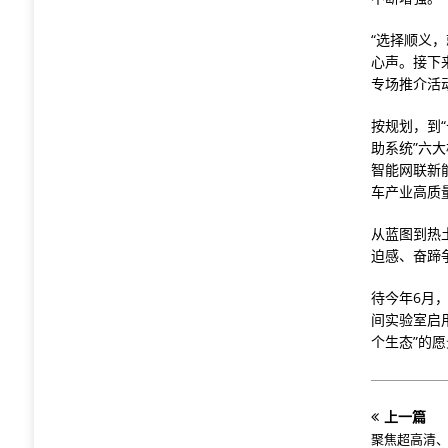
“选择顺义
心声。接下
专场推介活
按规划，到
助系统”六
智能网联新
车产业高质
从蓝图到热
迫感、奋蹄
待今年6月
间实验室启
个生态”的
上一篇
聚焦超高清、