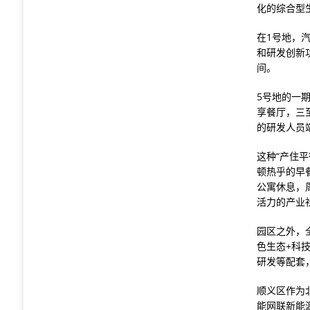
化的综合型
在1号地，
和研发创新
间。
5号地的一
享餐厅，三
的研发人员
这种“产住
顿热乎的早
公寓休息，
活力的产业
园区之外，全
色生态+科
研发等配套
顺义区作为
能网联新能源