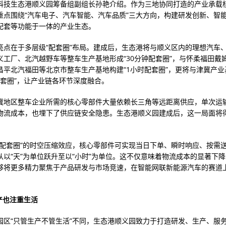
科技生态港顺义园筹备组副组长孙艳介绍。作为三地协同打造的产业承载
重点围绕“汽车电子、汽车智能、汽车品质”三大方向，构建研发创新、智
配套等功能于一体的产业生态。
亮点在于多层级“配套圈”布局。建成后，生态港将与顺义区内的理想汽车
义工厂、北汽越野车等整车生产基地形成“30分钟配套圈”，与怀柔福田戴
昌平北汽福田等北京市整车生产基地构建“1小时配套圈”，更将与津冀产业
配套圈”，让产业链各环节深度融合。
冀地区整车企业所需的核心零部件大量依赖长三角等远距离供应，单次运
物流成本，也埋下了供应链安全隐患。生态港顺义园建成后，这一局面将
时配套圈”的时空压缩效应，核心零部件可实现当日下单、瞬时响应、按需
从以“天”为单位跃升至以“小时”为单位。这不仅意味着物流成本的显著下
够将更多精力聚焦于产品研发与市场竞速，在智能网联新能源汽车的赛道
产也注重生活
园区“只管生产不管生活”不同，生态港顺义园致力于打造研发、生产、服