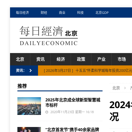
每日经济
财经
商业
科技
北京GDP
北京
资讯
经济
政策
产业
市场
[ 2026年3月27日 ]
十五五”怀柔科学城每年投资200亿
资讯：
[ 2026年7月17日 ]
Fullive.ai亮相2026世界人工智
推荐
北京
[ 2026年7月7日 ]
SenseNova U1信息图增强版V
2025年北京成全球新型智慧城
20
市标杆
2020年11月23日 星期一 16:18
况
“北京首发节”携手40余家品牌