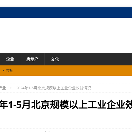
企业
房地产
文化
元
市场
能大会 展示AI健康硬件Somni与“模型×本体”创新技术路径
资讯
产业
2024年1-5月北京规模以上工业企业效益情况
2来了！小字更清晰、排版质感向专业设计师看齐
资讯
24年1-5月北京规模以上工业企业