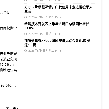
2026年8月6日 星期四 17:41
方寸卡片承载深情，广发信用卡走进退役军人
生活
同比增长
2026年8月6日 星期四 15:12
经济技术开发区上半年进出口总额同比增长
澳台商投资企
33.8%
2026年8月5日 星期三 17:43
加味逍遥丸×Keep国风非遗运动会让山城“逍
遥”一夏
2026年8月4日 星期二 14:18
个行业亏损减
车制造业实现
3.5%；计
设备制造业实
98.0亿元，
下一篇