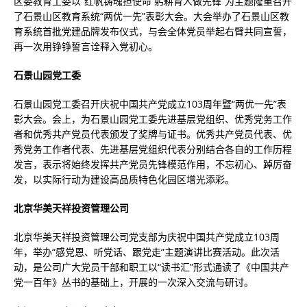
区委教育工委以“红帆铸魂担使命 躬耕育人做先锋”为主题隆重召开
了石景山区教育系统“两优一先”表彰大会。大会举办了石景山区教
育系统首批党建品牌发布仪式，与会全体党员举起右臂共同宣誓，
再一次用铮铮誓言诠释入党初心。
石景山园党工委
石景山园党工委召开庆祝中国共产党成立103周年暨“两优一先”表
彰大会。会上，为石景山园党工委先进基层党组织、优秀党务工作
者和优秀共产党员代表颁发了奖牌与证书。优秀共产党员代表、优
秀党务工作者代表、先进基层党组织代表分别结合各自的工作历程
发言，表示将始终发挥共产党员先锋模范作用，不忘初心、踔厉奋
发，以实际行动为建设高品质特色化园区增光添彩。
北京华美天祥投资管理公司
北京华美天祥投资管理公司党支部为庆祝中国共产党成立103周
年，举办“感党恩、听党话、跟党走”主题演讲比赛活动。此次活
动，是公司广大党员干部和职工以“读书汇”形式通读了《中国共产
党一百年》丛书的基础上，开展的一次深入交流与研讨。