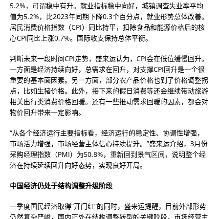
5.2%，可谓稳中有升。就业指标稳中向好，城镇调查失业率平均
值为5.2%，比2023年同期下降0.3个百分点，就业形势总体改善。
居民消费价格指数（CPI）同比持平，扣除食品和能源价格后的核
心CPI同比上涨0.7%。国际收支保持总体平衡。
判断未来一段时间CPI走势，盛来运认为，CPI会在低位缓慢回升。
一方面是经济持续向好，总需求在回升，对支撑CPI回升是一个很
重要的基本面因素。另一方面，部分农产品价格也到了价格调整拐
点，比如生猪价格。此外，接下来的假日消费等还会继续带动旅游
相关出行类消费价格回暖。还有一些推动需求回暖的因素，都会对
物价回升带来一定影响。
“从各个经济运行主要指标看，经济运行的稳定性、协调性增强，
市场活力增强，市场经营主体信心持续提升。”盛来运介绍，3月份
采购经理指数（PMI）为50.8%，重新回到景气区间，说明整个经
济在持续延续回升向好态势，实现良好开局。
中国经济仍处于结构调整升级阶段
一季度国民经济取得“开门红”的同时，盛来运提醒，目前外部形势
仍然复杂严峻，国内正处在结构调整转型的关键阶段，市场经营主