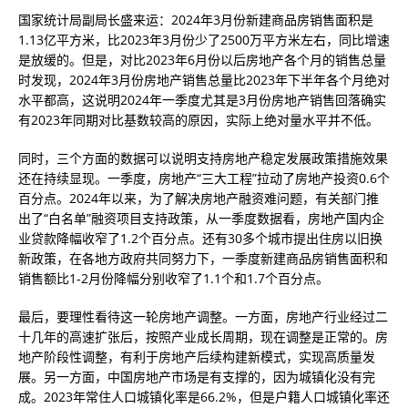
国家统计局副局长盛来运：2024年3月份新建商品房销售面积是
1.13亿平方米，比2023年3月份少了2500万平方米左右，同比增速
是放缓的。但是，对比2023年6月份以后房地产各个月的销售总量
时发现，2024年3月份房地产销售总量比2023年下半年各个月绝对
水平都高，这说明2024年一季度尤其是3月份房地产销售回落确实
有2023年同期对比基数较高的原因，实际上绝对量水平并不低。
同时，三个方面的数据可以说明支持房地产稳定发展政策措施效果
还在持续显现。一季度，房地产“三大工程”拉动了房地产投资0.6个
百分点。2024年以来，为了解决房地产融资难问题，有关部门推
出了“白名单”融资项目支持政策，从一季度数据看，房地产国内企
业贷款降幅收窄了1.2个百分点。还有30多个城市提出住房以旧换
新政策，在各地方政府共同努力下，一季度新建商品房销售面积和
销售额比1-2月份降幅分别收窄了1.1个和1.7个百分点。
最后，要理性看待这一轮房地产调整。一方面，房地产行业经过二
十几年的高速扩张后，按照产业成长周期，现在调整是正常的。房
地产阶段性调整，有利于房地产后续构建新模式，实现高质量发
展。另一方面，中国房地产市场是有支撑的，因为城镇化没有完
成。2023年常住人口城镇化率是66.2%，但是户籍人口城镇化率还