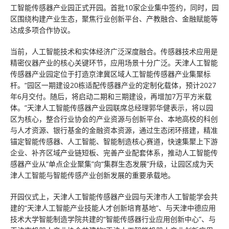
工智能传感器产业园正式开园。首批10家企业集中签约，同时，园
区围绕构建产业生态，聚焦行业创新平台、产教融合、金融赋能等
达成多项合作协议。
当前，人工智能技术和实体经济广泛深度融合。传感器技术应用是
精密仪器产业的核心关键环节，应用场景十分广泛。天津人工智能
传感器产业园定位于打造京津冀区域人工智能传感器产业集聚标
杆。“园区一期建设20栋适配传感器产业的定制化载体，预计2027
年6月交付。随后，将启动二期和三期建设，再增加7万平方米载
体。”天津人工智能传感器产业园联席总经理郭华健表示，将以园
区为核心，整合行业协会的产业资源与创新平台、本地高校的科创
与人才资源、银行基金的金融资本资源，通过生态闭环搭建，精准
锚定智能传感器、人工智能、智能制造核心赛道，快速集聚上下游
企业、补齐区域产业链短板、完善产业配套体系，推动人工智能传
感器产业从“单点企业聚集”向“集群生态发展”升级，让园区成为天
津人工智能与智能传感产业创新发展的重要承载地。
开园仪式上，天津人工智能传感器产业园与天津市人工智能学会共
建的“天津人工智能产业技能人才创新培育基地”、与天津中德应用
技术大学智能制造学院共建的“智能传感器行业应用创新中心”、与