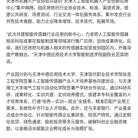
天津市机器人产业协会共建的“天津人工智能机器人产业创新应用
中心”集中揭牌。园区将依托行业协会技术、标准、渠道资源，搭
建公共研发、场景测试、行业交流一体化服务体系，集中攻克行业
共性技术难题，助力企业降本增效、技术迭代、拓展市场。
“此次共建智能传感器行业应用创新中心，力求把人工智能传感器
相关科技成果在智能制造等领域进行推广应用，加快成果转化。后
续，我们还将把与机器人相关的传感器实验室放到园区内，开展深
度产教融合。”天津中德应用技术大学智能制造学院副院长范其明
说。
产业园分别与天津中德应用技术大学、天津现代职业技术学院信息
工程学院签署人工智能传感器产业人才培养基地共建协议，与天津
理工大学电气工程与自动化学院签署产学研合作协议，通过科研共
研、成果转化、实训共建、定向培养模式，搭建本专科全覆盖的人
才培育体系，打通“培养—实训—就业”全链条，精准匹配产业用工
需求，系统性补齐行业人才短板。此外，还与多家银行、产业基金
达成合作协议，针对智能传感企业重研发、轻资产特性，通过定制
化信贷、绿色通道、股权投资等多元服务，破解科创企业融资难
题，以金融活水赋能企业孵化成长与规模扩张。