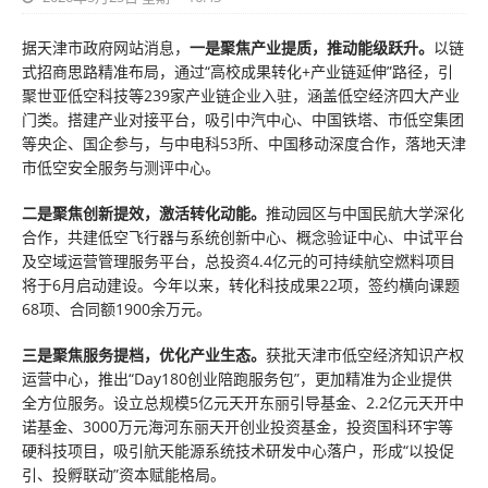
据天津市政府网站消息，
一是聚焦产业提质，推动能级跃升。
以链
式招商思路精准布局，通过“高校成果转化+产业链延伸”路径，引
聚世亚低空科技等239家产业链企业入驻，涵盖低空经济四大产业
门类。搭建产业对接平台，吸引中汽中心、中国铁塔、市低空集团
等央企、国企参与，与中电科53所、中国移动深度合作，落地天津
市低空安全服务与测评中心。
二是聚焦创新提效，激活转化动能。
推动园区与中国民航大学深化
合作，共建低空飞行器与系统创新中心、概念验证中心、中试平台
及空域运营管理服务平台，总投资4.4亿元的可持续航空燃料项目
将于6月启动建设。今年以来，转化科技成果22项，签约横向课题
68项、合同额1900余万元。
三是聚焦服务提档，优化产业生态。
获批天津市低空经济知识产权
运营中心，推出“Day180创业陪跑服务包”，更加精准为企业提供
全方位服务。设立总规模5亿元天开东丽引导基金、2.2亿元天开中
诺基金、3000万元海河东丽天开创业投资基金，投资国科环宇等
硬科技项目，吸引航天能源系统技术研发中心落户，形成“以投促
引、投孵联动”资本赋能格局。