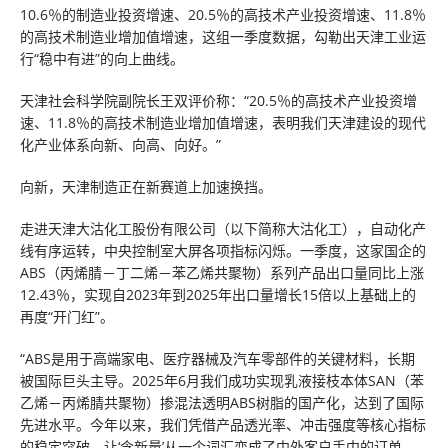
10.6％的制造业投资增速、20.5％的高技术产业投资增速、11.8％
的高技术制造业增加值增速，这组一季度数据，勾勒出天津工业运
行“稳中有进”的向上曲线。
天津社会科学院副院长王双评价称：“20.5％的高技术产业投资增
速、11.8％的高技术制造业增加值增速，表明我们天津建设的现代
化产业体系向新、向高、向好。”
向新，天津制造正在新赛道上加速换挡。
走进天津大沽化工股份有限公司（以下简称大沽化工），自动化产
线有序运转，中央控制室大屏各项指标闪烁。一季度，这家国企的
ABS（丙烯腈－丁二烯－苯乙烯共聚物）系列产品出口量同比上涨
12.43％，实现自2023年到2025年出口量增长15倍以上基础上的
再度“开门红”。
“ABS是用于高端家电、医疗器械及汽车零部件的关键材料，长期
被国际巨头主导。2025年6月我们成功实现乳液接枝本体SAN（苯
乙烯－丙烯腈共聚物）掺混法透明ABS树脂的国产化，达到了国际
先进水平。今年以来，我们凭借产品透光率、冲击强度等核心指标
的稳定突破，让‘含新量’从一个词汇变成了中外客户手中的订单，