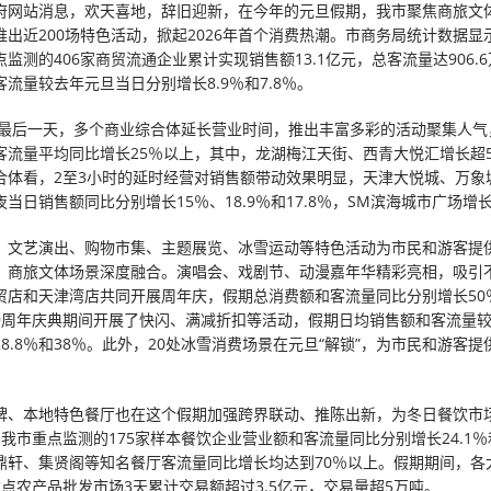
府网站消息，欢天喜地，辞旧迎新，在今年的元旦假期，我市聚焦商旅文
推出近200场特色活动，掀起2026年首个消费热潮。市商务局统计数据显
监测的406家商贸流通企业累计实现销售额13.1亿元，总客流量达906.
流量较去年元旦当日分别增长8.9％和7.8％。
年的最后一天，多个商业综合体延长营业时间，推出丰富多彩的活动聚集人气
客流量平均同比增长25％以上，其中，龙湖梅江天街、西青大悦汇增长超5
合体看，2至3小时的延时经营对销售额带动效果明显，天津大悦城、万象
当日销售额同比分别增长15％、18.9％和17.8％，SM滨海城市广场增
，文艺演出、购物市集、主题展览、冰雪运动等特色活动为市民和游客提
，商旅文体场景深度融合。演唱会、戏剧节、动漫嘉年华精彩亮相，吸引
贸店和天津湾店共同开展周年庆，假期总消费额和客流量同比分别增长50％
9周年庆典期间开展了快闪、满减折扣等活动，假期日均销售额和客流量
8.8％和38％。此外，20处冰雪消费场景在元旦“解锁”，为市民和游客
。
牌、本地特色餐厅也在这个假期加强跨界联动、推陈出新，为冬日餐饮市
我市重点监测的175家样本餐饮企业营业额和客流量同比分别增长24.1％和
鼎轩、集贤阁等知名餐厅客流量同比增长均达到70％以上。假期期间，各
重点农产品批发市场3天累计交易额超过3.5亿元，交易量超5万吨。