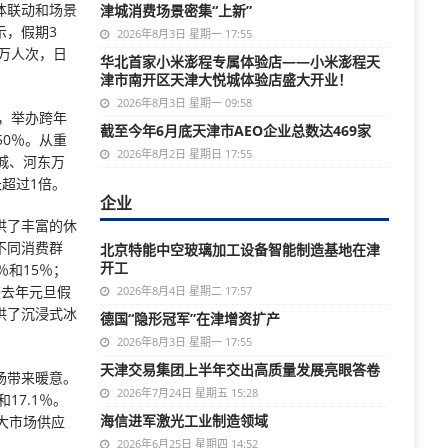
体联动和场景
津城消费场景密集“上新”
示，假期3
2026年8月3日 星期一 17:55
6万人次，日
华北首家小米澎程专属体验店——小米澎程天
津市南开区天津大悦城体验店盛大开业！
2026年8月3日 星期一 09:58
，举办跨年
截至今年6月底天津市AEO企业总数达469家
0％。从重
2026年8月2日 星期日 17:55
城、河东万
长超过1倍。
企业
供了丰富的休
不同消费群
北京特能中空玻璃加工设备智能制造基地在津
开工
和15％；
较去年元旦假
2026年8月4日 星期二 17:57
提供了沉浸式冰
德国“隐形冠军”在津增资扩产
2026年8月3日 星期一 17:55
天津交易集团上半年交出高质量发展亮眼答卷
场带来暖意。
2026年7月24日 星期五 15:28
17.1％。
海信进军激光工业制造领域
大市场供应
2026年6月25日 星期四 14:52