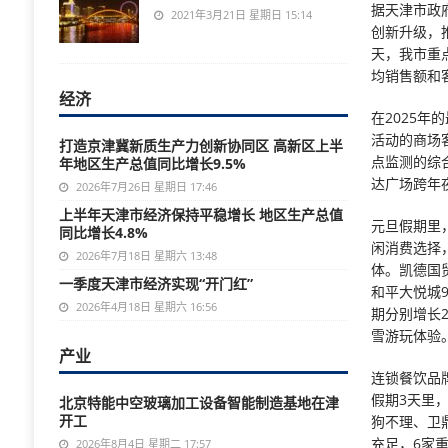
据天津市政
2021年3月21日 星期日 15:14
创新升级，
天，我市重点
均销售额和客
经济
在2025
活动的商场
打造京津冀新质生产力创新协同区 高新区上半
点监测的综
年地区生产总值同比增长9.5%
达广场跨年夜
2026年7月26日 星期日 17:46
上半年天津市经济保持平稳增长 地区生产总值
元旦假期里
同比增长4.8%
闲消费选择
2026年7月18日 星期六 13:48
体。凯德国
一季度天津市经济实现“开门红”
和平大悦城
2026年4月18日 星期六 16:56
期分别增长2
雪游玩体验
产业
连锁餐饮品
假期3天里，
北京特能中空玻璃加工设备智能制造基地在津
开工
狗不理、卫
充足，6家
2026年8月4日 星期二 17:57