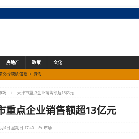
房地产
政策
文化
诺交出“硬核”答卷
资讯
资讯
市场
天津市重点企业销售额超13亿元
线
资讯
模式
资讯
市重点企业销售额超13亿元
产业投资占比再创新高
资讯
1月4日 星期日 17:40
市场