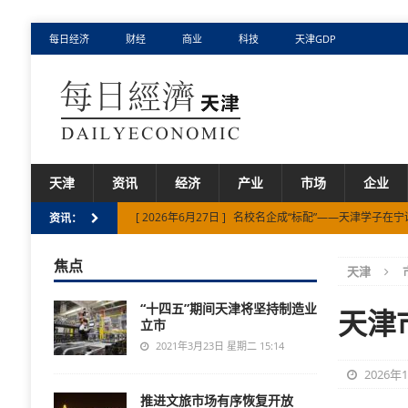
每日经济
财经
商业
科技
天津GDP
天津
资讯
经济
产业
市场
企业
[ 2026年6月27日 ]
名校名企成“标配”——天津学子在宁
资讯：
[ 2026年5月14日 ]
阿拉善高新区：社区聚力践初心
焦点
天津
[ 2025年5月1日 ]
履行“大城三管”倡议 共筑城市安全防
“十四五”期间天津将坚持制造业
[ 2024年10月25日 ]
宝坻区探索“五+”赋能乡村振兴新
天津
立市
[ 2026年7月31日 ]
上半年天津市国资国企战略性新兴
2021年3月23日 星期二 15:14
2026年
推进文旅市场有序恢复开放