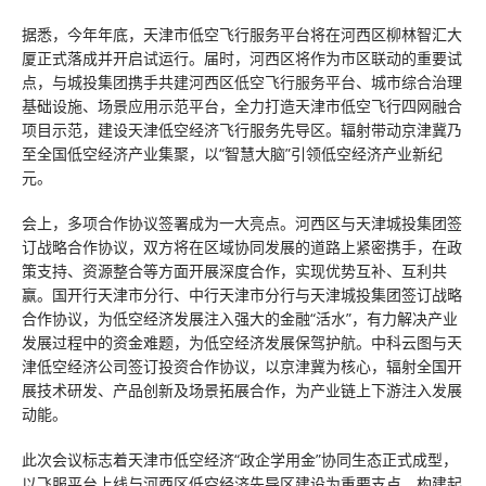
据悉，今年年底，天津市低空飞行服务平台将在河西区柳林智汇大
厦正式落成并开启试运行。届时，河西区将作为市区联动的重要试
点，与城投集团携手共建河西区低空飞行服务平台、城市综合治理
基础设施、场景应用示范平台，全力打造天津市低空飞行四网融合
项目示范，建设天津低空经济飞行服务先导区。辐射带动京津冀乃
至全国低空经济产业集聚，以“智慧大脑”引领低空经济产业新纪
元。
会上，多项合作协议签署成为一大亮点。河西区与天津城投集团签
订战略合作协议，双方将在区域协同发展的道路上紧密携手，在政
策支持、资源整合等方面开展深度合作，实现优势互补、互利共
赢。国开行天津市分行、中行天津市分行与天津城投集团签订战略
合作协议，为低空经济发展注入强大的金融“活水”，有力解决产业
发展过程中的资金难题，为低空经济发展保驾护航。中科云图与天
津低空经济公司签订投资合作协议，以京津冀为核心，辐射全国开
展技术研发、产品创新及场景拓展合作，为产业链上下游注入发展
动能。
此次会议标志着天津市低空经济“政企学用金”协同生态正式成型，
以飞服平台上线与河西区低空经济先导区建设为重要支点，构建起