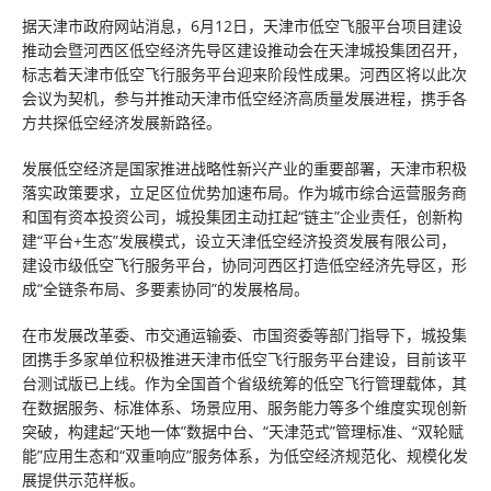
据天津市政府网站消息，6月12日，天津市低空飞服平台项目建设
推动会暨河西区低空经济先导区建设推动会在天津城投集团召开，
标志着天津市低空飞行服务平台迎来阶段性成果。河西区将以此次
会议为契机，参与并推动天津市低空经济高质量发展进程，携手各
方共探低空经济发展新路径。
发展低空经济是国家推进战略性新兴产业的重要部署，天津市积极
落实政策要求，立足区位优势加速布局。作为城市综合运营服务商
和国有资本投资公司，城投集团主动扛起“链主”企业责任，创新构
建“平台+生态”发展模式，设立天津低空经济投资发展有限公司，
建设市级低空飞行服务平台，协同河西区打造低空经济先导区，形
成“全链条布局、多要素协同”的发展格局。
在市发展改革委、市交通运输委、市国资委等部门指导下，城投集
团携手多家单位积极推进天津市低空飞行服务平台建设，目前该平
台测试版已上线。作为全国首个省级统筹的低空飞行管理载体，其
在数据服务、标准体系、场景应用、服务能力等多个维度实现创新
突破，构建起“天地一体”数据中台、“天津范式”管理标准、“双轮赋
能”应用生态和“双重响应”服务体系，为低空经济规范化、规模化发
展提供示范样板。