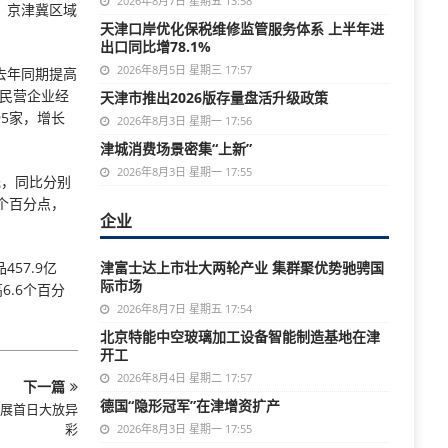
2026年8月7日 星期五 13:58
，京津冀区域
天津口岸优化保税维修监管服务体系 上半年进
出口同比增78.1%
2026年8月5日 星期三 17:57
去年同期提高
域民营企业经
天津市推出2026版存量盘活升级政策
95家，增长
2026年8月3日 星期一 17:56
津城消费场景密集“上新”
2026年8月3日 星期一 17:55
元，同比分别
2个百分点，
企业
57.9亿
津富士达上市壮大两轮产业 集群聚优势驰骋国
际市场
6.6个百分
2026年8月7日 星期五 17:54
北京特能中空玻璃加工设备智能制造基地在津
开工
2026年8月4日 星期二 17:57
下一篇
德国“隐形冠军”在津增资扩产
开展首日大放异
彩
2026年8月3日 星期一 17:55