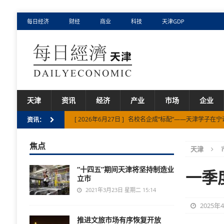
每日经济
财经
商业
科技
天津GDP
天津
资讯
经济
产业
市场
企业
[ 2026年6月27日 ]
名校名企成“标配”——天津学子在宁
资讯：
[ 2026年5月14日 ]
阿拉善高新区：社区聚力践初心
焦点
天津
[ 2025年5月1日 ]
履行“大城三管”倡议 共筑城市安全防
“十四五”期间天津将坚持制造业
[ 2024年10月25日 ]
宝坻区探索“五+”赋能乡村振兴新
一季
立市
[ 2026年7月31日 ]
上半年天津市国资国企战略性新兴
2021年3月23日 星期二 15:14
2025年
推进文旅市场有序恢复开放