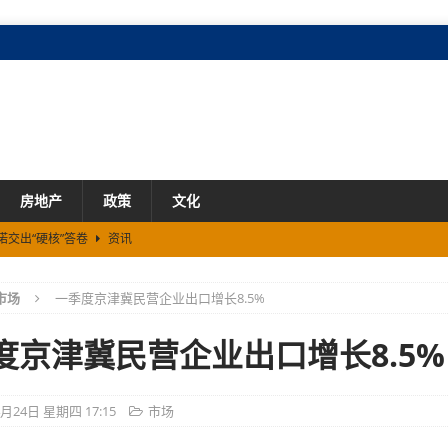
房地产
政策
文化
诺交出“硬核”答卷
资讯
资讯
市场
一季度京津冀民营企业出口增长8.5%
线
资讯
模式
资讯
度京津冀民营企业出口增长8.5%
产业投资占比再创新高
资讯
4月24日 星期四 17:15
市场