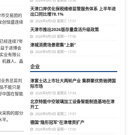
2026年8月7日 星期五 13:58
天津口岸优化保税维修监管服务体系 上半年进
出口同比增78.1%
津市交易团的
2026年8月5日 星期三 17:57
龙创恒盛连续
天津市推出2026版存量盘活升级政策
2026年8月3日 星期一 17:56
已经连续7年
津城消费场景密集“上新”
得益于进博会
2026年8月3日 星期一 17:55
实业有限公
、机器人、晶
企业
司业务总监刘
津富士达上市壮大两轮产业 集群聚优势驰骋国
际市场
品不能只是
好中国在智能
2026年8月7日 星期五 17:54
北京特能中空玻璃加工设备智能制造基地在津
开工
次采购的部分
2026年8月4日 星期二 17:57
水平。
德国“隐形冠军”在津增资扩产
2026年8月3日 星期一 17:55