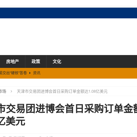
房地产
政策
文化
诺交出“硬核”答卷
资讯
资讯
市场
天津市交易团进博会首日采购订单金额达1.08亿美元
线
资讯
模式
资讯
市交易团进博会首日采购订单金
产业投资占比再创新高
资讯
8亿美元