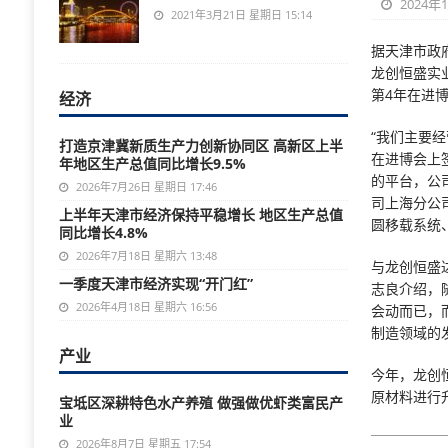
2024年
2021年3月21日 星期日 15:14
据天津市政
龙创恒盛实
第4年在进
经济
“我们主要
打造京津冀新质生产力创新协同区 高新区上半
在进博会上
年地区生产总值同比增长9.5%
的平台，公
2026年7月26日 星期日 17:46
司上海分公
上半年天津市经济保持平稳增长 地区生产总值
圆移载系统
同比增长4.8%
2026年7月18日 星期六 13:48
与龙创恒盛
一季度天津市经济实现“开门红”
志良介绍，
2026年4月18日 星期六 16:56
会动而已，
制造领域的
产业
今年，龙创
原材料进行
宝坻区深耕特色水产养殖 做强做优虾类富民产
业
2026年8月7日 星期五 17:54