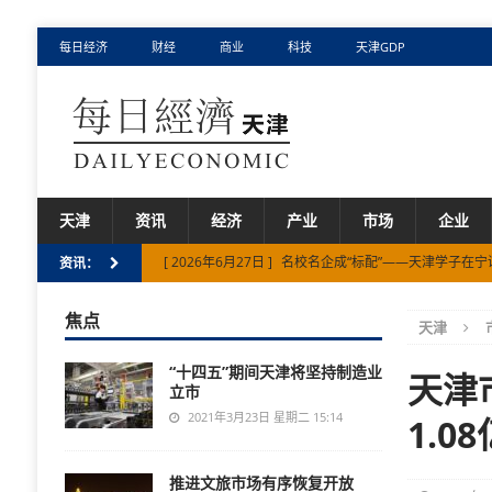
每日经济
财经
商业
科技
天津GDP
天津
资讯
经济
产业
市场
企业
[ 2026年6月27日 ]
名校名企成“标配”——天津学子在宁
资讯：
[ 2026年5月14日 ]
阿拉善高新区：社区聚力践初心
焦点
天津
[ 2025年5月1日 ]
履行“大城三管”倡议 共筑城市安全防
“十四五”期间天津将坚持制造业
[ 2024年10月25日 ]
宝坻区探索“五+”赋能乡村振兴新
天津
立市
[ 2026年7月31日 ]
上半年天津市国资国企战略性新兴
2021年3月23日 星期二 15:14
1.0
推进文旅市场有序恢复开放