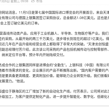
11月6日 星期三 09:08
市场
府网站消息，11月5日是第七届中国国际进口博览会的开展首日，来自天
业有限公司与德国上银集团签订采购协议，总金额达1.08亿美元。这也是
博会上签订破亿美元的订单。
经营直线传动类产品，应用于工业机器人、半导体、生物医疗等产业。我们
签约采购，从最开始的两三千万美元，逐步增长到现在的超过1亿美元。
司近几年在产品升级和经营业绩上都取得了非常大的突破。”天津龙创恒盛
司副总经理付芳介绍，此次该公司采购的产品包括机械传动与控制零部件
、纳米定位平台等，预计年内开始陆续交付。
达成合作的上银集团同样是进博会的“全勤生”。上银科技（中国）有限公
随着市场需求的变化，企业展示的产品不断推陈出新。“国内客户需要的产
而是要具备更高精度、更高附加价值，能够助力企业转型升级。我们很看
发展潜力。”他说。
恒盛位于静海区的工厂增加了新的自动化生产线，付芳表示，公司将对此
升级加工，为客户提供定制化产品，进一步提升智能化、数字化、低碳化