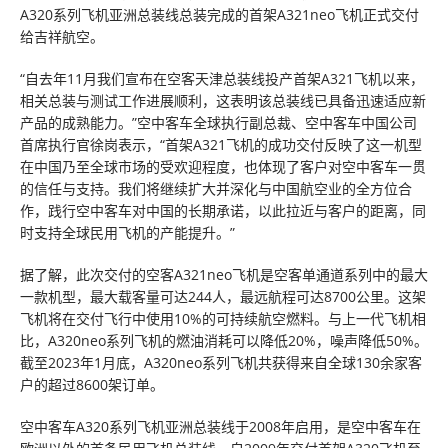
A320系列飞机亚洲总装线总装完成的首架A321neo飞机正式交付
给吉祥航空。
“自去年11月我们宣布在空客天津总装线投产首架A321飞机以来，
相关总装与测试工作进展顺利，这表明该总装线已具备迅速适应新
产品的成熟能力。”空中客车全球执行副总裁、空中客车中国公司
首席执行官徐岗表示，“首架A321飞机的成功交付反映了这一机型
在中国乃至全球市场的受欢迎程度，也体现了客户对空中客车一贯
的信任与支持。我们将继续扩大并深化与中国航空业的全方位合
作，践行空中客车对中国的长期承诺，以此拉近与客户的距离，同
时支持全球民用飞机的产能提升。”
据了解，此次交付的空客A321neo飞机是空客单通道系列中的最大
一款机型，最大载客量可达244人，最远航程可达8700公里。这架
飞机将在交付飞行中使用10%的可持续航空燃料。与上一代飞机相
比，A320neo系列飞机的燃油消耗可以降低20%，噪声降低50%。
截至2023年1月底，A320neo系列飞机共获得来自全球130余家客
户的超过8600架订单。
空中客车A320系列飞机亚洲总装线于2008年启用，是空中客车在