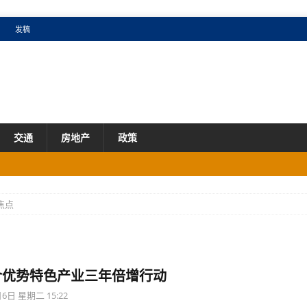
发稿
交通
房地产
政策
成效明显
产业
焦点
市场
国增速
产业
市场
介优势特色产业三年倍增行动
6日 星期二 15:22