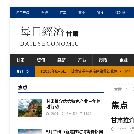
每日经济
财经
汇率
商业
科技
海外推广
甘肃
资讯
经济
产业
市场
企业
[ 2026年8月5日 ]
甘肃省重拳整治网络餐饮乱象
市场
资讯
[ 2026年8月3日 ]
甘肃省二〇二六年上半年农业农村发展
焦点
甘肃
[ 2026年8月3日 ]
甘肃省在不断开放中塑造发展新优势
甘肃推介优势特色产业三年倍
[ 2026年8月1日 ]
甘肃省规上工业增速连续54个月高于全
焦点
增行动
[ 2026年8月6日 ]
甘肃宁夏内蒙古跨省旅游小环线发布
2021年7月6日 星期二 15:22
甘肃推
2021年7月
5月兰州市新建住宅销售价格同