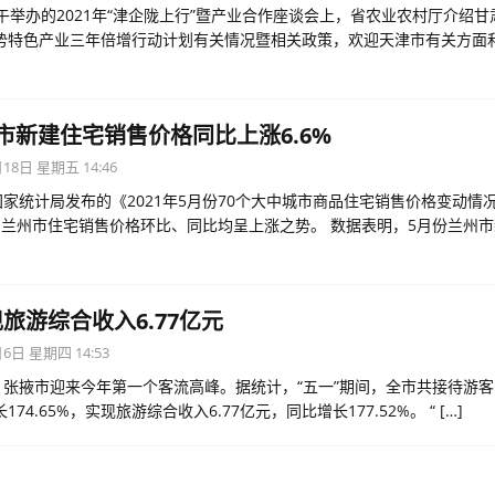
下午举办的2021年“津企陇上行”暨产业合作座谈会上，省农业农村厅介绍
势特色产业三年倍增行动计划有关情况暨相关政策，欢迎天津市有关方面
市新建住宅销售价格同比上涨6.6%
18日 星期五 14:46
国家统计局发布的《2021年5月份70个大中城市商品住宅销售价格变动情
月兰州市住宅销售价格环比、同比均呈上涨之势。 数据表明，5月份兰州
旅游综合收入6.77亿元
6日 星期四 14:53
，张掖市迎来今年第一个客流高峰。据统计，“五一”期间，全市共接待游客1
174.65%，实现旅游综合收入6.77亿元，同比增长177.52%。 “
[…]