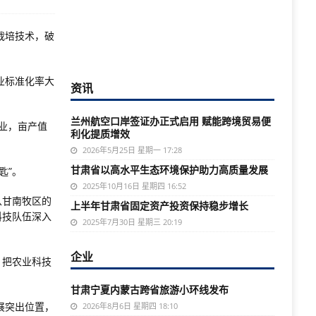
栽培技术，破
业标准化率大
资讯
兰州航空口岸签证办正式启用 赋能跨境贸易便
业，亩产值
利化提质增效
2026年5月25日 星期一 17:28
甘肃省以高水平生态环境保护助力高质量发展
匙”。
2025年10月16日 星期四 16:52
从甘南牧区的
上半年甘肃省固定资产投资保持稳步增长
科技队伍深入
2025年7月30日 星期三 20:19
企业
，把农业科技
甘肃宁夏内蒙古跨省旅游小环线发布
展突出位置，
2026年8月6日 星期四 18:10