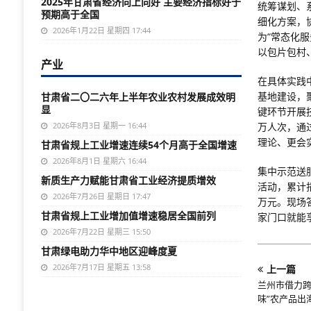
2025年甘肃省经济向上向好 主要经济指标好于
统筹谋划、
预期高于全国
细化方案，
2026年1月22日 星期四 17:44
为“常态化
以包片包村
产业
在具体实践
基地建设，
甘肃省二〇二六年上半年农业农村发展成效明
显
键环节开展
2026年8月3日 星期一 16:44
万人次，通
理论、更会
甘肃省规上工业增速连续54个月高于全国增速
2026年8月1日 星期六 16:44
集中示范送
新质生产力赋能甘肃省工业经济提质增效
活动，累计
2026年7月26日 星期日 17:47
万元。现场
甘肃省规上工业增加值增速稳居全国前列
家门口就能
2026年7月22日 星期三 15:50
甘肃绿电助力华中地区迎峰度夏
2026年7月17日 星期五 13:58
上一篇
兰州市借力跨
味”农产品出