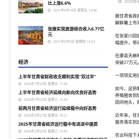
2026年
比上涨6.6%
2021年6月18日 星期五 14:46
据甘肃省政
解鲜薯上市
张掖实现旅游综合收入6.77亿
元
在张家川回
2021年5月6日 星期四 14:53
幅提升，带
在康县天麻
经济
突破27万元
一项项实用
上半年甘肃省财政收支顺利实现“双过半”
2026年7月24日 星期五 17:48
如今，这把
上半年甘肃省经济延续向新向优良好态势
养殖圈舍到
2026年7月22日 星期三 15:49
田间地头，
前两月甘肃省经济运行延续稳中向好态势
近年来，甘
2026年3月27日 星期五 19:21
服务落实到
2025年甘肃省经济运行稳中有进进中提质
2026年2月25日 星期三 14:45
农业科技下