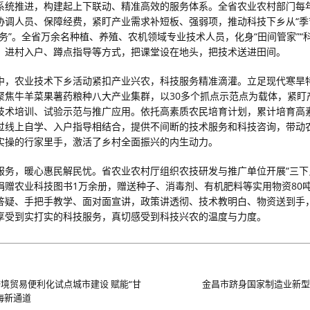
系统推进，构建起上下联动、精准高效的服务体系。全省农业农村部门每
协调人员、保障经费，紧盯产业需求补短板、强弱项，推动科技下乡从“季
服务”。全省万余名种植、养殖、农机领域专业技术人员，化身“田间管家”“
、进村入户、蹲点指导等方式，把课堂设在地头，把技术送进田间。
中，农业技术下乡活动紧扣产业兴农，科技服务精准滴灌。立足现代寒旱
聚焦牛羊菜果薯药粮种八大产业集群，以30多个抓点示范点为载体，紧盯
技术培训、试验示范与推广应用。依托高素质农民培育计划，累计培育高
过线上自学、入户指导相结合，提供不间断的技术服务和科技咨询，带动
实操的行家里手，激活了乡村全面振兴的内生动力。
服务，暖心惠民解民忧。省农业农村厅组织农技研发与推广单位开展“三下
捐赠农业科技图书1万余册，赠送种子、消毒剂、有机肥料等实用物资80吨
答疑、手把手教学、面对面宣讲，政策讲透彻、技术教明白、物资送到手
享受到实打实的科技服务，真切感受到科技兴农的温度与力度。
境贸易便利化试点城市建设 赋能“甘
金昌市跻身国家制造业新型
海新通道