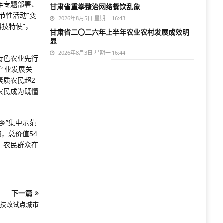
年专题部署、
甘肃省重拳整治网络餐饮乱象
节性活动”变
2026年8月5日 星期三 16:43
科技特使”，
甘肃省二〇二六年上半年农业农村发展成效明
显
2026年8月3日 星期一 16:44
特色农业先行
产业发展关
素质农民超2
农民成为既懂
乡”集中示范
，总价值54
，农民群众在
下一篇
技改试点城市