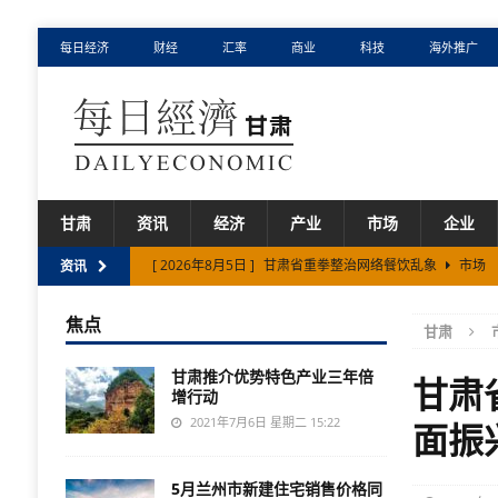
每日经济
财经
汇率
商业
科技
海外推广
甘肃
资讯
经济
产业
市场
企业
[ 2026年8月5日 ]
甘肃省重拳整治网络餐饮乱象
市场
资讯
[ 2026年8月3日 ]
甘肃省二〇二六年上半年农业农村发展
焦点
甘肃
[ 2026年8月3日 ]
甘肃省在不断开放中塑造发展新优势
甘肃推介优势特色产业三年倍
[ 2026年8月1日 ]
甘肃省规上工业增速连续54个月高于全
甘肃
增行动
[ 2026年8月6日 ]
甘肃宁夏内蒙古跨省旅游小环线发布
2021年7月6日 星期二 15:22
面振
5月兰州市新建住宅销售价格同