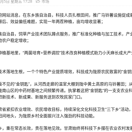
6月5日 星期五 17:28
市场
府网站消息，在东乡族自治县，科技人员扎根田间，推广马铃薯设施促成
滞后、效益偏低难题，实现一年两茬种植，亩均增收显著；
族自治县，饲草产业技术团队蹲点服务，推广标准化种植与加工技术，产
动农户稳定增收；
种植基地里，“两菌培育+营养调控”技术改良种植模式助力小天麻长成大产
。
技术落地生根，一个个特色产业提质增效，科技成为陇原农民致富的“金钥
看不见的“金钥匙”，从河西走廊的温室大棚到陇中黄土高原的马铃薯田；
陇南山区的中药材基地之间频繁传递。执掌着这把“金钥匙”的一支支农业
把新技术、新成果、新服务送到农牧民家门口。
肃省紧扣农业增效、农民增收目标，持续深化文化科技卫生“三下乡”活动
田间地头，为陇原乡村全面振兴注入强劲的科技动能。
乡，重在常态长效，贵在落地见效。甘肃始终将科技下乡摆在农业农村发