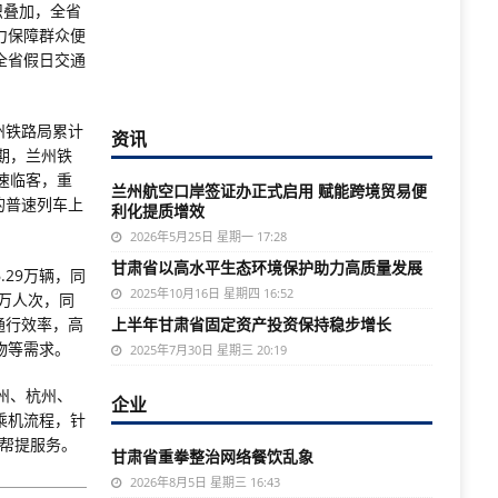
织叠加，全省
力保障群众便
全省假日交通
州铁路局累计
资讯
假期，兰州铁
速临客，重
兰州航空口岸签证办正式启用 赋能跨境贸易便
的普速列车上
利化提质增效
2026年5月25日 星期一 17:28
甘肃省以高水平生态环境保护助力高质量发展
.29万辆，同
2025年10月16日 星期四 16:52
6万人次，同
通行效率，高
上半年甘肃省固定资产投资保持稳步增长
物等需求。
2025年7月30日 星期三 20:19
州、杭州、
企业
乘机流程，针
李帮提服务。
甘肃省重拳整治网络餐饮乱象
2026年8月5日 星期三 16:43