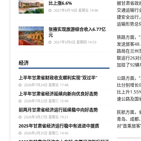
比上涨6.6%
据甘肃省政
交通运输行
2021年6月18日 星期五 14:46
捷安全出行
运输形势总
张掖实现旅游综合收入6.77亿
元
铁路方面，
2021年5月6日 星期四 14:53
发送旅客48
路局在兰州
联运行26
经济
加挂了92辆
上半年甘肃省财政收支顺利实现“双过半”
公路方面，“
比分别增长0
2026年7月24日 星期五 17:48
比上升1.
上半年甘肃省经济延续向新向优良好态势
速公路及国
2026年7月22日 星期三 15:49
前两月甘肃省经济运行延续稳中向好态势
民航方面，
2026年3月27日 星期五 19:21
青岛、成都
2025年甘肃省经济运行稳中有进进中提质
对“首乘旅
2026年2月25日 星期三 14:45