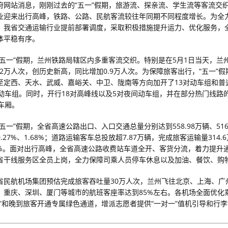
府网站消息，刚刚过去的“五一”假期，旅游流、探亲流、学生流等客流交
业迎来出行高峰，铁路、公路、民航客流较往年同期不同程度增长。为全
，我省交通运输行业提前部署调度，采取积极措施提升运力、优化服务，
体平稳有序。
“五一”假期，兰州铁路局辖区内多重客流交织。特别是在5月1日当天，兰
.2万人次，创历史新高，同比增加0.9万人次。为保障旅客出行，“五一”
至定西、天水、武威、嘉峪关、中卫、陇南等方向加开了13对动车组和普
对动车组。同时，开行18对高峰线以及5对夜间动车组，并在部分热门线路
车厢。
五一”假期，全省高速公路出口、入口交通总量分别达到558.98万辆、516
.27%、1.68%；道路运输客车总投放超7.87万辆，完成旅客运输量314.
55%。面对出行高峰，全省高速公路收费站车道全开、客货分流，着力提升
省干线服务区全员上岗，全力保障司乘人员停车休息以及加油、餐饮、购
省民航机场集团预估完成旅客吞吐量30万人次，兰州飞往北京、上海、广
、重庆、深圳、厦门等城市的航班客座率达到85%左右。各机场全面优化
客”和晚到旅客开通专属绿色通道，增派志愿者提供“一对一”值机引导和行