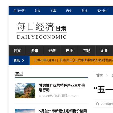
每日经济
财经
汇率
商业
科技
海外推广
甘肃
资讯
经济
产业
市场
企业
[ 2026年8月3日 ]
甘肃省二〇二六年上半年农业农村发展
资讯
[ 2026年8月3日 ]
甘肃省在不断开放中塑造发展新优势
焦点
甘肃
[ 2026年8月1日 ]
甘肃省规上工业增速连续54个月高于全
甘肃推介优势特色产业三年倍
[ 2026年7月30日 ]
甘肃省内用外送电量双创新高
市场
“五
增行动
[ 2026年8月5日 ]
甘肃省重拳整治网络餐饮乱象
市场
2021年7月6日 星期二 15:22
2026年
5月兰州市新建住宅销售价格同