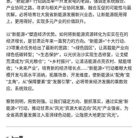
景。“新能源+”行动跳出单一开发卖电的老路，强调走系统融合、
产业协同之路，寻求与相关产业协同发展、融合互促的可能性与最
优解，必将培育壮大我省新能源发展新兴业态，让新能源既用得
上，更用得好，实现多元产业的价值跃升。
以“新能源+”塑造经济优势。如何将新能源资源转化为实实在在的
经济增长，是甘肃近年来一直努力的方向。“新能源+”十大行动、
23项重点任务给出了最新的思路：“+绿色园区”，让高载能产业向
绿色低碳转型；“+生态保护”，以光伏治沙实现生态修复，让戈壁
荒漠成为“风光粮仓”；“+乡村振兴”，让清洁能源点亮农村、赋能增
收；“+未来产业”，培育新的经济增长点……“新能源+”行动着眼大规
模开发与高水平消纳，拓展场景、开发维度，使新能源从“配角”变
“主角”，从“保障要素”变“发展引擎”，必将带来经济发展的乘数效
应、系统效应。
察势则明，用势则强。让我们锚定方向、狠抓落实，通过实施“新
能源+”行动，推动甘肃从“风光”资源大省迈向“风光”产业强省，为
全省高质量发展注入澎湃绿色动能，让陇原大地更加“风光”。
上一篇