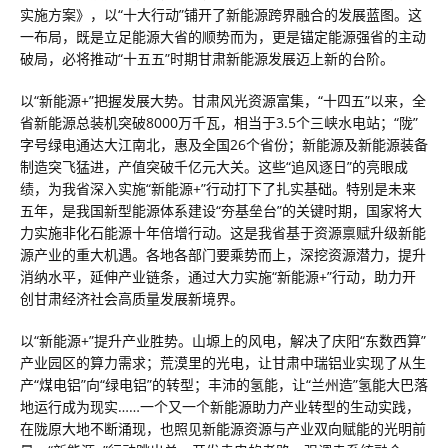
实施方案》，以“十大行动”铺开了新能源跨界融合的发展蓝图。这
一布局，既是立足能源大省的顺势而为，更是锚定能源强省的主动
破局，必将推动“十五五”时期甘肃新能源发展迈上新的台阶。
以“新能源+”把握发展大势。甘肃风光资源富集，“十四五”以来，全
省新能源总装机突破8000万千瓦，相当于3.5个三峡水电站；“陇”
字号绿电通达大江南北，惠及全国26个省份；新能源及新能源装备
制造突飞猛进，产值突破千亿元大关。这些“追风逐日”的亮眼成
绩，为我省深入实施“新能源+”行动打下了扎实基础。特别是未来
五年，是我国新型能源体系建设“夯基垒台”的关键时期，国家将大
力实施非化石能源十年倍增行动。这是我省基于资源禀赋升级新能
源产业的重大机遇。各地各部门要乘势而上，深挖资源潜力，提升
消纳水平，延伸产业链条，通过大力实施“新能源+”行动，助力开
创甘肃经济社会高质量发展新境界。
以“新能源+”提升产业胜势。山塬上的风电，解决了庆阳“东数西算”
产业园区的算力需求；荒漠里的光电，让甘肃中瑞铝业实现了从生
产“煤电铝”向“绿电铝”的转型；丰沛的氢能，让“兰州造”氢能大巴落
地运行成为现实……一个又一个新能源助力产业转型的生动实践，
在陇原大地不断涌现，也照见新能源资源与产业双向赋能的光明前