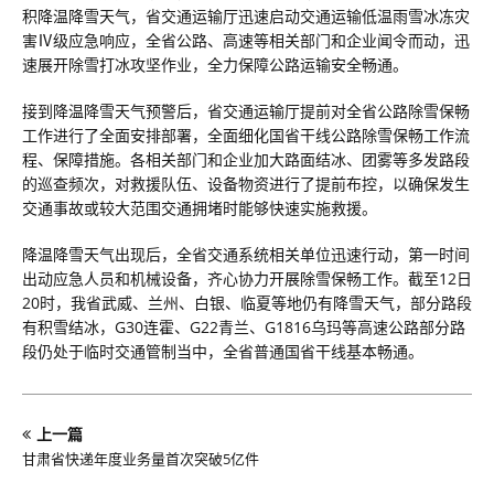
积降温降雪天气，省交通运输厅迅速启动交通运输低温雨雪冰冻灾
害Ⅳ级应急响应，全省公路、高速等相关部门和企业闻令而动，迅
速展开除雪打冰攻坚作业，全力保障公路运输安全畅通。
接到降温降雪天气预警后，省交通运输厅提前对全省公路除雪保畅
工作进行了全面安排部署，全面细化国省干线公路除雪保畅工作流
程、保障措施。各相关部门和企业加大路面结冰、团雾等多发路段
的巡查频次，对救援队伍、设备物资进行了提前布控，以确保发生
交通事故或较大范围交通拥堵时能够快速实施救援。
降温降雪天气出现后，全省交通系统相关单位迅速行动，第一时间
出动应急人员和机械设备，齐心协力开展除雪保畅工作。截至12日
20时，我省武威、兰州、白银、临夏等地仍有降雪天气，部分路段
有积雪结冰，G30连霍、G22青兰、G1816乌玛等高速公路部分路
段仍处于临时交通管制当中，全省普通国省干线基本畅通。
上一篇
甘肃省快递年度业务量首次突破5亿件