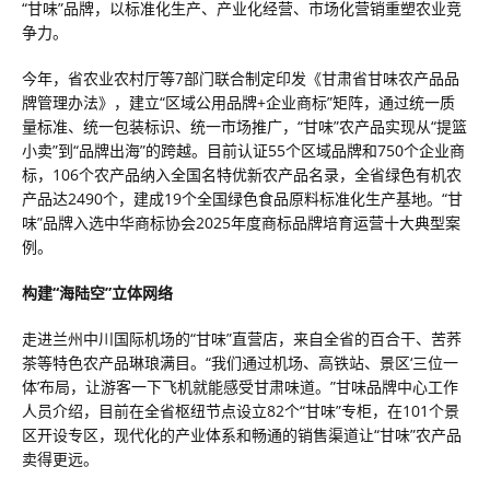
“甘味”品牌，以标准化生产、产业化经营、市场化营销重塑农业竞
争力。
今年，省农业农村厅等7部门联合制定印发《甘肃省甘味农产品品
牌管理办法》，建立“区域公用品牌+企业商标”矩阵，通过统一质
量标准、统一包装标识、统一市场推广，“甘味”农产品实现从“提篮
小卖”到“品牌出海”的跨越。目前认证55个区域品牌和750个企业商
标，106个农产品纳入全国名特优新农产品名录，全省绿色有机农
产品达2490个，建成19个全国绿色食品原料标准化生产基地。“甘
味”品牌入选中华商标协会2025年度商标品牌培育运营十大典型案
例。
构建“海陆空”立体网络
走进兰州中川国际机场的“甘味”直营店，来自全省的百合干、苦荞
茶等特色农产品琳琅满目。“我们通过机场、高铁站、景区‘三位一
体’布局，让游客一下飞机就能感受甘肃味道。”甘味品牌中心工作
人员介绍，目前在全省枢纽节点设立82个“甘味”专柜，在101个景
区开设专区，现代化的产业体系和畅通的销售渠道让“甘味”农产品
卖得更远。