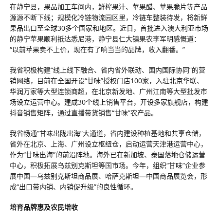
在静宁县，果品加工车间内，鲜榨果汁、苹果醋、苹果脆片等产品
源源不断下线；规模化冷链物流园区里，冷链车整装待发，将新鲜
果品出口至全球30多个国家和地区。近日，首批进入澳大利亚市场
的静宁苹果顺利抵达悉尼港，静宁县仁大镇果农李军明感慨道：
“以前苹果卖不上价，现在有了响当当的品牌，收入翻番。”
我省积极构建“线上线下融合、省内省外联动、国内国际协同”的营
销网络，目前在全国开设“甘味”授权门店100家，入驻北京华联、
华润万家等大型连锁商超，在北京新发地、广州江南等大型批发市
场设立运营中心。建成30个线上销售平台，开设多家旗舰店，构建
抖音销售矩阵，通过直播带货销售“甘味”农产品。
我省畅通“甘味出陇出海”大通道，省内建设种植基地和共享仓储，
省外在北京、上海、广州设立枢纽仓，启动运营天津港运营中心，
作为“甘味出海”的前沿阵地。海外已在新加坡、泰国落地仓储运营
中心，积极拓展乌兹别克斯坦等国市场。今年，组织“甘味”企业参
展中国—乌兹别克斯坦商品展、哈萨克斯坦—中国商品展览会，形
成“出口带内销、内销促升级”的良性循环。
培育品牌惠及农民增收