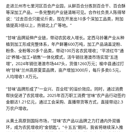
走进兰州市七里河区百合产业园，从鲜百合分拣到百合干、百合酥
等深加工产品，一条完整的产业链清晰可见。合作社负责人陈得琴
说：“过去百合只能论斤卖，现在开发出10多个深加工品类，附加
值提高3倍以上，热销北上广等地。”
“甘味”品牌延伸产业链，带动农民收入增长。定西马铃薯产业从种
植到加工形成完整体系，年产鲜薯600万吨，加工产品涵盖淀粉、
粉条、全粉等20多个品类，带动100万名农民增收；“平凉红牛”通
过“养殖+加工+销售”一体化模式，活牛销往港澳市场实现“五连
增”，2024年销往港澳市场447头，货值1260万元；榆中县通过打
响“甘味”兰州高原夏菜品牌，亩产增加3000斤，每斤多卖0.5元，
人均增收1.8万元。
“甘味”品牌形成了“一业兴、百业旺”的溢价效应。同时，通过消费
帮扶促进了农民增收。2025年百万职工消费“甘味”农产品行动签约
金额达1.21亿元，通过工会采购、直播带货等方式，直接带动2.3
万农户增收。
从黄土高原到国际市场，“甘味”农产品以品牌之力打通内外双循
环，成为农民增收的“金钥匙”。“十五五”期间，我省将继续深入推