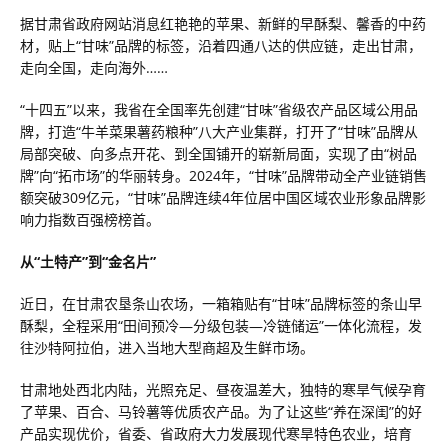
据甘肃省政府网站消息红艳艳的苹果、新鲜的早酥梨、馨香的中药
材，贴上“甘味”品牌的标签，沿着四通八达的供应链，走出甘肃，
走向全国，走向海外……
“十四五”以来，我省在全国率先创建“甘味”省级农产品区域公用品
牌，打造“牛羊菜果薯药粮种”八大产业集群，打开了“甘味”品牌从
局部突破、向多点开花、到全国铺开的崭新局面，实现了由“树品
牌”向“拓市场”的华丽转身。2024年，“甘味”品牌带动全产业链销售
额突破309亿元，“甘味”品牌连续4年位居中国区域农业形象品牌影
响力指数百强榜榜首。
从“土特产”到“金名片”
近日，在甘肃农垦条山农场，一箱箱贴有“甘味”品牌标签的条山早
酥梨，全程采用“田间预冷—分级包装—冷链储运”一体化流程，发
往沙特阿拉伯，进入当地大型商超及生鲜市场。
甘肃地处西北内陆，光照充足、昼夜温差大，独特的寒旱气候孕育
了苹果、百合、马铃薯等优质农产品。为了让这些“养在深闺”的好
产品实现优价，省委、省政府大力发展现代寒旱特色农业，培育