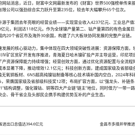
府网站消息，近日，财富中文网最新发布的《财富》世界500强榜单传来
有限公司以强劲综合实力跃升至第235位，较去年大幅攀升65个位次。
升源于集团去年亮眼的经营业绩——实现营业收入4237亿元、工业总产值3
90亿元，利润达118亿元。作为全球镍产量第二、钴产量第四的有色金属
国内20个省区市及海外30余国，构建了六大板块协同发展的完整产业链。
速发展的核心驱动力，集中体现在四大领域突破性进展：资源保障方面，
川Ⅳ矿区贫矿开发有序推进，青海夏日哈木镍矿投产并主导运营，印尼项
矿产资源保障能力持续增强；经营创效方面，通过优化资源配置与全流程
成本显著下降，推动增效12.1亿元；科技创新方面，建成国家级及省部级创
高纯无氧铜板材、6N5超高纯镍钴制备等核心技术填补国内空白，2024年
9%，荣膺国家级及省部级科技奖12项；布局扩容方面，以“强龙头、补链条
+1”结构调整，强化镍钴、铜等四大产业链“链主”地位，同时借力“一带一
央企、骨干省企及头部民企携手构建优势互补的产业生态。
省进出口总值达394.6亿元
金昌市多措并举推进