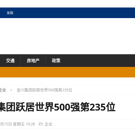
发稿
交通
房地产
政策
成效明显
产业
企业
金川集团跃居世界500强第235位
市场
国增速
产业
集团跃居世界500强第235位
市场
8月15日 星期五 10:28
企业