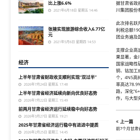
比上涨6.6%
据甘肃省政
川集团股份
2021年6月18日 星期五 14:46
此次排名跃
张掖实现旅游综合收入6.77亿
利税总额1
元
团业务遍及
2021年5月6日 星期四 14:53
支撑企业高
果显著，金
经济
国家战略性
铜、钴加工
上半年甘肃省财政收支顺利实现“双过半”
个，4N5
率高达78.
2026年7月24日 星期五 17:48
路，深化“6
上半年甘肃省经济延续向新向优良好态势
作，与大型
2026年7月22日 星期三 15:49
前两月甘肃省经济运行延续稳中向好态势
2026年3月27日 星期五 19:21
上一篇
2025年甘肃省经济运行稳中有进进中提质
前7个月甘肃
2026年2月25日 星期三 14:45