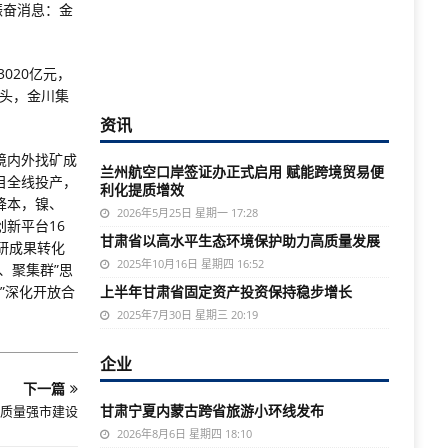
振奋消息：金
020亿元，
巨头，金川集
资讯
境内外找矿成
兰州航空口岸签证办正式启用 赋能跨境贸易便
目全线投产，
利化提质增效
降本，镍、
2026年5月25日 星期一 17:28
新平台16
甘肃省以高水平生态环境保护助力高质量发展
科研成果转化
2025年10月16日 星期四 16:52
、聚集群”思
路”深化开放合
上半年甘肃省固定资产投资保持稳步增长
2025年7月30日 星期三 20:19
企业
下一篇
甘肃宁夏内蒙古跨省旅游小环线发布
质量强市建设
2026年8月6日 星期四 18:10