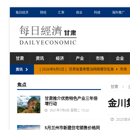
每日经济
财经
汇率
商业
科技
海外推广
甘肃
资讯
经济
产业
市场
企业
[ 2026年8月5日 ]
甘肃省重拳整治网络餐饮乱象
市场
资讯
[ 2026年8月3日 ]
甘肃省二〇二六年上半年农业农村发展
焦点
甘肃
[ 2026年8月3日 ]
甘肃省在不断开放中塑造发展新优势
甘肃推介优势特色产业三年倍
[ 2026年8月1日 ]
甘肃省规上工业增速连续54个月高于全
金川
增行动
[ 2026年8月6日 ]
甘肃宁夏内蒙古跨省旅游小环线发布
2021年7月6日 星期二 15:22
2025年
5月兰州市新建住宅销售价格同