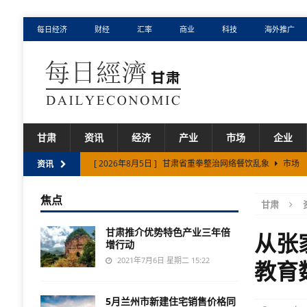
每日经济
财经
汇率
商业
科技
海外推广
甘肃
资讯
经济
产业
市场
企业
[ 2026年8月5日 ]
甘肃省重拳整治网络餐饮乱象
市场
资讯
[ 2026年8月3日 ]
甘肃省二〇二六年上半年农业农村发展
[ 2026年8月3日 ]
甘肃省在不断开放中塑造发展新优势
焦点
甘肃
[ 2026年8月1日 ]
甘肃省规上工业增速连续54个月高于全
甘肃推介优势特色产业三年倍
从张
增行动
[ 2026年8月6日 ]
甘肃宁夏内蒙古跨省旅游小环线发布
2021年7月6日 星期二 15:22
教育
5月兰州市新建住宅销售价格同