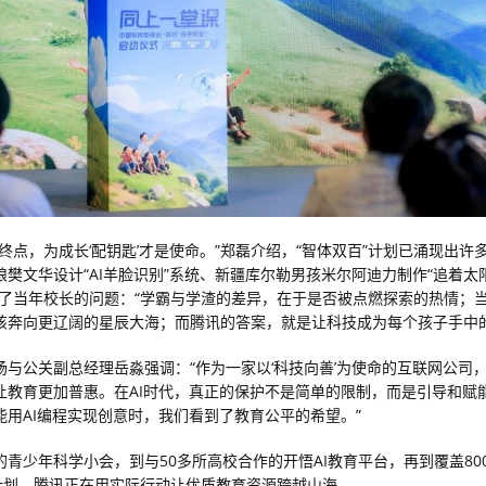
终点，为成长‘配钥匙’才是使命。”郑磊介绍，“智体双百”计划已涌现出许
娘樊文华设计“AI羊脸识别”系统、新疆库尔勒男孩米尔阿迪力制作“追着太
答了当年校长的问题：“学霸与学渣的差异，在于是否被点燃探索的热情；
该奔向更辽阔的星辰大海；而腾讯的答案，就是让科技成为每个孩子手中的
场与公关副总经理岳淼强调：“作为一家以‘科技向善’为使命的互联网公司
让教育更加普惠。在AI时代，真正的保护不是简单的限制，而是引导和赋
能用AI编程实现创意时，我们看到了教育公平的希望。”
的青少年科学小会，到与50多所高校合作的开悟AI教育平台，再到覆盖80
”计划，腾讯正在用实际行动让优质教育资源跨越山海。