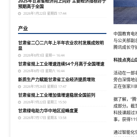
2025年甘肃省经济向上向好 主要经济指标好于
预期高于全国
2026年1月22日 星期四 17:44
产业
中国教育电
与公关部副
甘肃省二〇二六年上半年农业农村发展成效明
腾讯成长守
显
2026年8月3日 星期一 16:44
科技点亮山
甘肃省规上工业增速连续54个月高于全国增速
2026年8月1日 星期六 16:44
活动在一部
新质生产力赋能甘肃省工业经济提质增效
旁白深情地
正在张家川
2026年7月26日 星期日 17:47
甘肃省规上工业增加值增速稳居全国前列
据了解，“
2026年7月22日 星期三 15:50
成部分。截
甘肃绿电助力华中地区迎峰度夏
科技课超过3
2026年7月17日 星期五 13:58
事，获得11
通过智能化