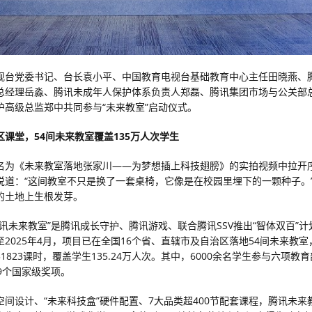
视台党委书记、台长袁小平、中国教育电视台基础教育中心主任田晓燕、
总经理岳淼、腾讯未成年人保护体系负责人郑磊、腾讯集团市场与公关部
护高级总监郑中共同参与“未来教室”启动仪式。
区课堂
，
5
4
间未来教室覆盖135万
人次
学生
名为《未来教室落地张家川——为梦想插上科技翅膀》的实拍视频中拉开
说道：“这间教室不只是换了一套桌椅，它像是在校园里埋下的一颗种子。
的土地上生根发芽。
腾讯未来教室”是腾讯成长守护、腾讯游戏、联合腾讯SSV推出“智体双百”
至2025年4月，项目已在全国16个省、直辖市及自治区落地54间未来教
1823课时，覆盖学生135.24万人次。其中，6000余名学生参与六项教
9个国家级奖项。
空间设计、“未来科技盒”硬件配置、7大品类超400节配套课程，腾讯未来