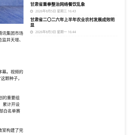
甘肃省重拳整治网络餐饮乱象
2026年8月5日 星期三 16:43
甘肃省二〇二六年上半年农业农村发展成效明
显
2026年8月3日 星期一 16:44
腾讯集团市场
总监井天增、
序幕。视频的
”这颗种子，
计划的重要组
室，累计开设
育部白名单赛
教室构建了完