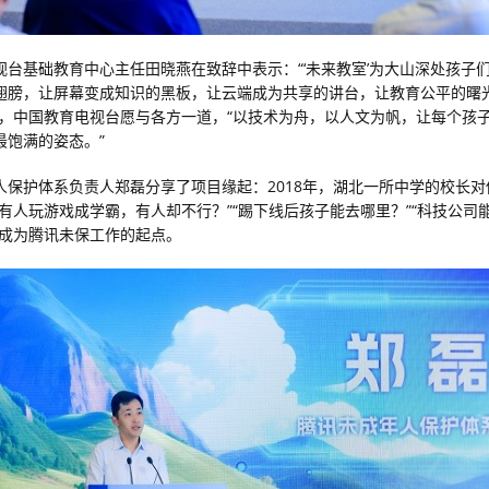
视台基础教育中心主任田晓燕在致辞中表示：“‘未来教室’为大山深处孩子
翅膀，让屏幕变成知识的黑板，让云端成为共享的讲台，让教育公平的曙
调，中国教育电视台愿与各方一道，“以技术为舟，以人文为帆，让每个孩
最饱满的姿态。”
人保护体系负责人郑磊分享了项目缘起：2018年，湖北一所中学的校长对
么有人玩游戏成学霸，有人却不行？”“踢下线后孩子能去哪里？”“科技公司
这成为腾讯未保工作的起点。