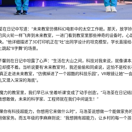
浩荃在日记中写道：“未来教室仿佛科幻电影中的太空工作舱。那天，放学
的风火轮一样飞奔到未来教室，一进门看到教室里那些神奇的设备时，心
快。”他详细描述了3D打印机正在“吐”出同学设计的坦克模型，学长直接
跳起“8字舞”的场景。
子馨则在日记中坦露了心声：“生活在大山之间，科技对我来说，就像课本
见却摸不着。当听说要有‘未来教室’时，我还偷偷和同桌说，这怕不是校长
她真正走进未来教室，“仿佛掉进了一个超酷的科技乐园”，VR眼镜让她“一
儿又潜入深深的海底”。
魔力的教室里，我们早已从‘坐着听课’变成了‘动手创造’。”马浩荃在日记结
敢想敢做，未来的科学家、工程师就在我们中间诞生！”
如果你有科技超能力，你想用它来做什么时”，马浩荃说想做一个能做家务
用做家务。而五年级的李麻麻则说：“我想拥有超能力，让乡村的每一个孩