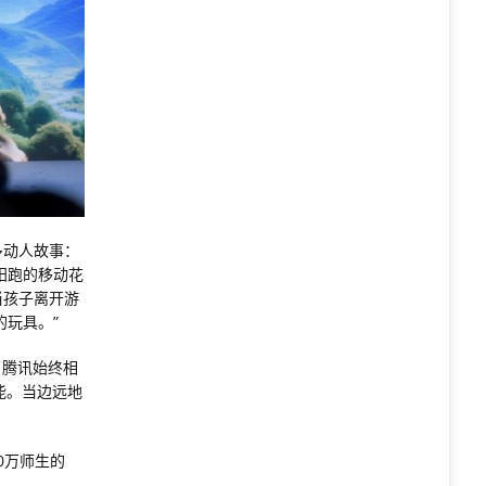
多动人故事：
阳跑的移动花
当孩子离开游
玩具。”
，腾讯始终相
能。当边远地
0万师生的