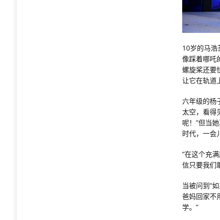
10岁的马
像踩着哪吒
螺旋桨还要
让它在轨道上
六年级的杨
太空，看得
呢！”但当
时代，一会
“在这个充满
信只要我们
当被问到“
爸妈回家不
学。”