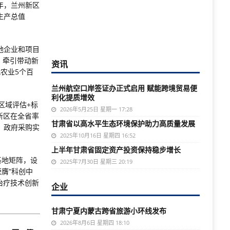
年，兰州新区
生产总值
地企业和项目
，牵引带动新
资讯
农业5个百
兰州航空口岸签证办正式启用 赋能跨境贸易便
利化提质增效
+区域评估+标
2026年5月25日 星期一 17:28
新区在全省率
甘肃省以高水平生态环境保护助力高质量发展
，政府采购实
2025年10月16日 星期四 16:52
上半年甘肃省固定资产投资保持稳步增长
基地矩阵，设
2025年7月30日 星期三 20:19
膺“科创中
治疗技术创新
企业
甘肃宁夏内蒙古跨省旅游小环线发布
2026年8月6日 星期四 18:10