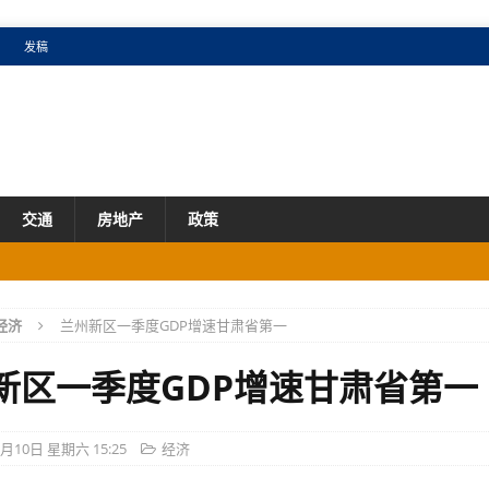
发稿
交通
房地产
政策
成效明显
产业
经济
兰州新区一季度GDP增速甘肃省第一
市场
国增速
产业
新区一季度GDP增速甘肃省第一
市场
5月10日 星期六 15:25
经济