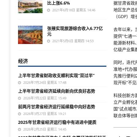
比上涨6.6%
据甘肃省政
地区生产总
2021年6月18日 星期五 14:46
（GDP）
张掖实现旅游综合收入6.77亿
去年以来，
元
提供“七通
2021年5月6日 星期四 14:53
能源新材料
亿级产业集
经济
同时，迭代升
准地+代办
上半年甘肃省财政收支顺利实现“双过半”
先推行便利
现开标“不见
2026年7月24日 星期五 17:48
上半年甘肃省经济延续向新向优良好态势
科技创新方
2026年7月22日 星期三 15:49
立产业孵化
前两月甘肃省经济运行延续稳中向好态势
国”试点城
2026年3月27日 星期五 19:21
联合体等创
2025年甘肃省经济运行稳中有进进中提质
2026年2月25日 星期三 14:45