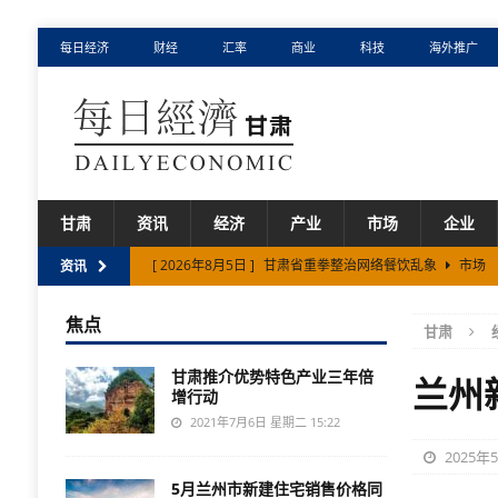
每日经济
财经
汇率
商业
科技
海外推广
甘肃
资讯
经济
产业
市场
企业
[ 2026年8月5日 ]
甘肃省重拳整治网络餐饮乱象
市场
资讯
[ 2026年8月3日 ]
甘肃省二〇二六年上半年农业农村发展
焦点
甘肃
[ 2026年8月3日 ]
甘肃省在不断开放中塑造发展新优势
甘肃推介优势特色产业三年倍
[ 2026年8月1日 ]
甘肃省规上工业增速连续54个月高于全
兰州
增行动
[ 2026年8月6日 ]
甘肃宁夏内蒙古跨省旅游小环线发布
2021年7月6日 星期二 15:22
2025年
5月兰州市新建住宅销售价格同