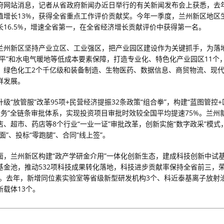
府网站消息，记者从省政府新闻办近日举行的有关新闻发布会上获悉，去
值增长13%，获得全省重点工作评价贡献奖。今年一季度，兰州新区地区
增长16.5%，增速全省第一，在全省经济增长贡献评价中获得第一名。
兰州新区坚持产业立区、工业强区，把产业园区建设作为关键抓手，为落
一平”和水电气暖地等低成本要素保障，打造专业化、特色化产业园区11个
、绿色化工2个千亿级和装备制造、生物医药、数据信息、商贸物流、现代
群发展。
级“放管服”改革95项+民营经济提振32条政策“组合拳”，构建“蓝图管控
服务”全链条审批体系，实现投资项目审批时效较全国平均提速75%。兰州
店、超市、药店等8个行业“一业一证”审批改革，创新实施“数字政采”模式
面”、投标“零跑腿”、合同“线上签”。
面，兰州新区构建“政产学研金介用”一体化创新生态，建成科技创新中试
基金池，推动532项科技成果转化落地，科技进步贡献率保持全省前三，荣
市。去年，新增同位素实验室等省级新型研发机构3个、科近泰基离子放射
新载体13个。