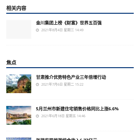
相关内容
金川集团上榜《财富》世界五百强
2021年8月4日 星期三 14:49
焦点
甘肃推介优势特色产业三年倍增行动
2021年7月6日 星期二 15:22
5月兰州市新建住宅销售价格同比上涨6.6%
2021年6月18日 星期五 14:46