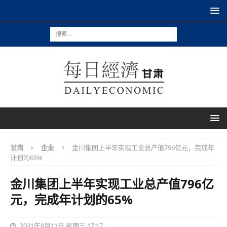
甘肃
企业
金川集团上半年实现工业总产值796亿元，完成年
计划的65%
金川集团上半年实现工业总产值796亿
元，完成年计划的65%
2021年8月11日 星期三 17:17